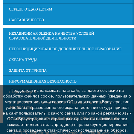
СЕРДЦЕ ОТДАЮ ДЕТЯМ
НАСТАВНИЧЕСТВО
НЕЗАВИСИМАЯ ОЦЕНКА КАЧЕСТВА УСЛОВИЙ
ОБРАЗОВАТЕЛЬНОЙ ДЕЯТЕЛЬНОСТИ
ПЕРСОНИФИЦИРОВАННОЕ ДОПОЛНИТЕЛЬНОЕ ОБРАЗОВАНИЕ
ОХРАНА ТРУДА
ЗАЩИТА ОТ ГРИППА
ИНФОРМАЦИОННАЯ БЕЗОПАСНОСТЬ
Продолжая использовать наш сайт, вы даете согласие на
ИНФОРМАЦИЯ
обработку файлов cookie, пользовательских данных (сведения о
местоположении; тип и версия ОС; тип и версия Браузера; тип
МИНИСТЕРСТВО ОБРАЗОВАНИЯ И НАУКИ РОССИЙСКОЙ
ФЕДЕРАЦИИ
устройства и разрешение его экрана; источник откуда пришел
на сайт пользователь; с какого сайта или по какой рекламе; язык
МИНИСТЕРСТВО ПРОСВЕЩЕНИЯ РОССИЙСКОЙ ФЕДЕРАЦИИ
ОС и Браузера; какие страницы открывает и на какие кнопки
нажимает пользователь; ip-адрес) в целях функционирования
сайта и проведения статистических исследований и обзоров.
©
2026 Муниципальное учреждение дополнительного