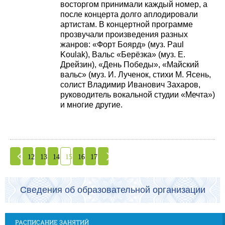
восторгом принимали каждый номер, а
после концерта долго аплодировали
артистам. В концертной программе
прозвучали произведения разных
жанров: «Форт Боярд» (муз. Paul
Koulak), Вальс «Берёзка» (муз. Е.
Дрейзин), «День Победы», «Майский
вальс» (муз. И. Лученок, стихи М. Ясень,
солист Владимир Иванович Захаров,
руководитель вокальной студии «Мечта»)
и многие другие.
12
13
14
15
16
17
Сведения об образовательной организации
РАСПИСАНИЕ ЗАНЯТИЙ