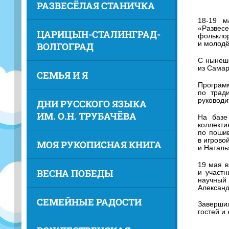
РАЗВЕСЁЛАЯ СТАНИЧКА
18-19 м
«Развес
ЦАРИЦЫН-СТАЛИНГРАД-
фолькло
и молодё
ВОЛГОГРАД
С нынешн
из Самар
СЕМЬЯ И Я
Программ
по трад
руководи
ДНИ РУССКОГО ЯЗЫКА
ИМ. О.Н. ТРУБАЧЁВА
На базе
коллекти
по пошив
в игрово
МОЯ РУКОПИСНАЯ КНИГА
и Наталь
19 мая в
ВЕСНА ПОБЕДЫ
и участн
научный
Александ
СЕМЕЙНЫЕ РАДОСТИ
Завершил
гостей и