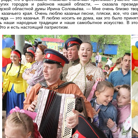
угих городов и районов нашей области, — сказала президен
дской областной думы Ирина Соловьёва. — Мне очень близко твор
 казачьего края. Очень люблю казачьи песни, пляски, все, что св
жда — это казачья. Я люблю носить ее дома, как это было принято
ть наши народные традиции и наше самобытное искусство. В эт
Это и есть настоящий патриотизм.