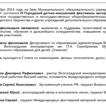
бря 2014 года на базе Муниципального образовательного учреж
я“ состоялся
IV Городской детско-юношеский фестиваль авто
хся государственных и негосударственных общеобразовательных
детского творчества и других учреждений дополнительного образов
 фестиваля являются:
выявление и поддержка талантливой м
опытом, обучения и дальнейшего сотрудничества; повышение ху
ва участников.
ели фестиваля:
Департамент по образованию администрации Во
ы; Волгоградская консерватория им. П.А. Серебрякова; М
ельного образования для детей „Олимпия“.
ь проходил в 2 этапа по номинациям: авторы, исполнители, дуэты,
ов Дмитрий Рафаэлович
, ректор Волгоградской консерватирии
тный работник Высшей школы, основатель международного конкурс
в Сергей Николаевич
, Заслуженный учитель РФ, лауреат Всеросс
вский Юрий
, волгоградский автор и исполнитель песен, лауреат
ов Сергей
, лауреат Международных фестивалей авторской песни: