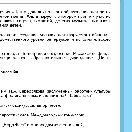
дения «Центр дополнительного образования для детей
рской песни „Алый парус“
, в котором приняли участие
 школ, лицеев, гимназий, детских музыкальных школ,
ания детей.
олодежи; создание условий для творческого общения,
дожественного уровня репертуара и исполнительского
лгограда; Волгоградское отделение Российского фонда
униципальное образовательное учреждение „Центр
 ансамбли.
 им. П.А. Серебрякова, заслуженный работник культуры
а-фестиваля юных исполнителей „Tabula rasa“;
ийских конкурсов, автор песен;
 Всероссийских и Международных конкурсов;
 „Норд Фест“ и многих других фестивалей;