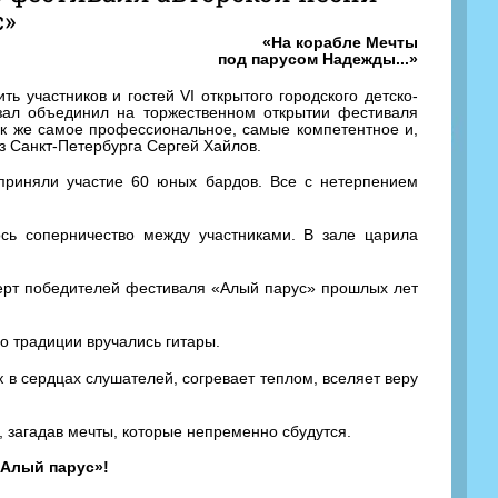
с»
«На корабле Мечты
под парусом Надежды...»
ь участников и гостей VI открытого городского детско-
зал объединил на торжественном открытии фестиваля
ак же самое профессиональное, самые компетентное и,
з Санкт-Петербурга Сергей Хайлов.
 приняли участие 60 юных бардов. Все с нетерпением
ось соперничество между участниками. В зале царила
церт победителей фестиваля «Алый парус» прошлых лет
о традиции вручались гитары.
к в сердцах слушателей, согревает теплом, вселяет веру
, загадав мечты, которые непременно сбудутся.
«Алый парус»!