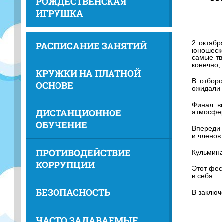
РОЖДЕСТВЕНСКАЯ
ИГРУШКА
2 октябр
РАСПИСАНИЕ ЗАНЯТИЙ
юношеск
самые тв
конечно,
КРУЖКИ НА ПЛАТНОЙ
В отбор
ОСНОВЕ
ожидали 
Финал в
ДИСТАНЦИОННОЕ
атмосфер
ОБУЧЕНИЕ
Впереди 
и членов
ПРОТИВОДЕЙСТВИЕ
Кульмина
КОРРУПЦИИ
Этот фес
в себя.
БЕЗОПАСНОСТЬ
В заключ
ЧАСТО ЗАДАВАЕМЫЕ