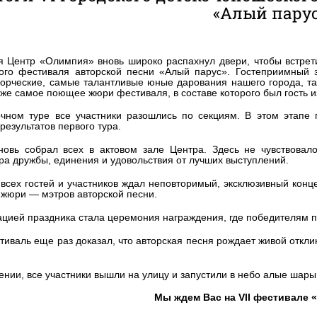
«Алый пару
я Центр «Олимпия» вновь широко распахнул двери, чтобы встретит
ого фестиваля авторской песни «Алый парус». Гостеприимный 
орческие, самые талантливые юные дарования нашего города, т
 же самое поющее жюри фестиваля, в составе которого был гость и
очном туре все участники разошлись по секциям. В этом этапе
результатов первого тура.
новь собрал всех в актовом зале Центра. Здесь не чувствовал
а дружбы, единения и удовольствия от лучших выступлений.
всех гостей и участников ждал неповторимый, эксклюзивный кон
 жюри — мэтров авторской песни.
цией праздника стала церемония награждения, где победителям п
тиваль еще раз доказал, что авторская песня рождает живой откли
ении, все участники вышли на улицу и запустили в небо алые шары
Мы ждем Вас на VII фестивале 