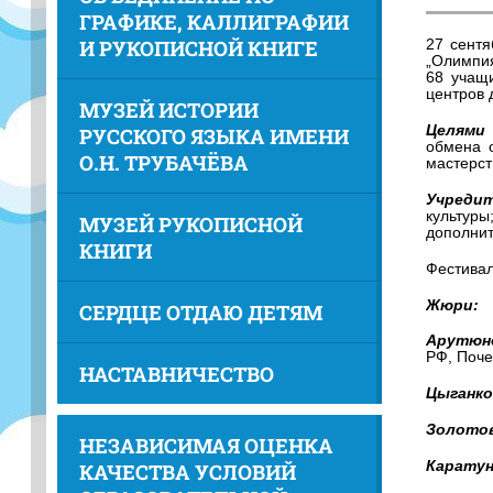
ГРАФИКЕ, КАЛЛИГРАФИИ
И РУКОПИСНОЙ КНИГЕ
27 сентя
„Олимпи
68 учащи
центров 
МУЗЕЙ ИСТОРИИ
Целями
РУССКОГО ЯЗЫКА ИМЕНИ
обмена 
О.Н. ТРУБАЧЁВА
мастерст
Учредит
культур
МУЗЕЙ РУКОПИСНОЙ
дополнит
КНИГИ
Фестивал
Жюри:
СЕРДЦЕ ОТДАЮ ДЕТЯМ
Арутюн
РФ, Поче
НАСТАВНИЧЕСТВО
Цыганко
Золото
НЕЗАВИСИМАЯ ОЦЕНКА
Каратун
КАЧЕСТВА УСЛОВИЙ