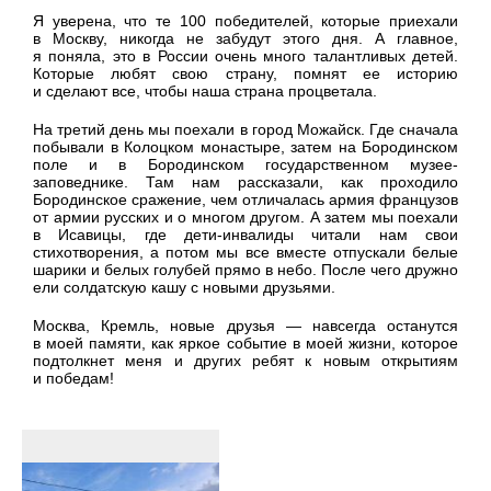
Я уверена, что те 100 победителей, которые приехали
в Москву, никогда не забудут этого дня. А главное,
я поняла, это в России очень много талантливых детей.
Которые любят свою страну, помнят ее историю
и сделают все, чтобы наша страна процветала.
На третий день мы поехали в город Можайск. Где сначала
побывали в Колоцком монастыре, затем на Бородинском
поле и в Бородинском государственном музее-
заповеднике. Там нам рассказали, как проходило
Бородинское сражение, чем отличалась армия французов
от армии русских и о многом другом. А затем мы поехали
в Исавицы, где дети-инвалиды читали нам свои
стихотворения, а потом мы все вместе отпускали белые
шарики и белых голубей прямо в небо. После чего дружно
ели солдатскую кашу с новыми друзьями.
Москва, Кремль, новые друзья — навсегда останутся
в моей памяти, как яркое событие в моей жизни, которое
подтолкнет меня и других ребят к новым открытиям
и победам!