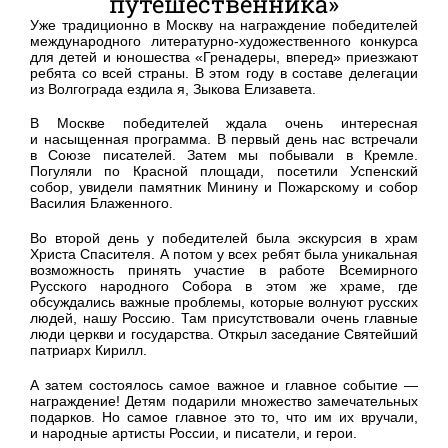
путешественника»
Уже традиционно в Москву на награждение победителей
международного литературно-художественного конкурса
для детей и юношества «Гренадеры, вперед» приезжают
ребята со всей страны. В этом году в составе делегации
из Волгограда ездила я, Зыкова Елизавета.
В Москве победителей ждала очень интересная
и насыщенная программа. В первый день нас встречали
в Союзе писателей. Затем мы побывали в Кремле.
Погуляли по Красной площади, посетили Успенский
собор, увидели памятник Минину и Пожарскому и собор
Василия Блаженного.
Во второй день у победителей была экскурсия в храм
Христа Спасителя. А потом у всех ребят была уникальная
возможность принять участие в работе Всемирного
Русского народного Собора в этом же храме, где
обсуждались важные проблемы, которые волнуют русских
людей, нашу Россию. Там присутствовали очень главные
люди церкви и государства. Открыл заседание Святейший
патриарх Кирилл.
А затем состоялось самое важное и главное событие —
награждение! Детям подарили множество замечательных
подарков. Но самое главное это то, что им их вручали,
и народные артисты России, и писатели, и герои.