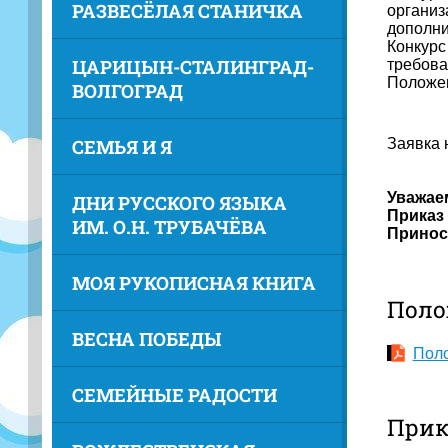
РАЗВЕСЁЛАЯ СТАНИЧКА
организ
дополни
Конкурс
ЦАРИЦЫН-СТАЛИНГРАД-
требова
Положе
ВОЛГОГРАД
СЕМЬЯ И Я
Заявка 
Уважае
ДНИ РУССКОГО ЯЗЫКА
Приказ 
ИМ. О.Н. ТРУБАЧЁВА
Принос
МОЯ РУКОПИСНАЯ КНИГА
Поло
ВЕСНА ПОБЕДЫ
Поло
СЕМЕЙНЫЕ РАДОСТИ
Прик