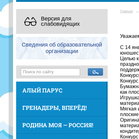
Главная
→
Версия для
слабовидящих
Уважаем
Сведения об образовательной
С 14 ян
организации
юношеск
Целью к
праздно
поддерж
Конкурс
Конкурс
Бумажна
АЛЫЙ ПАРУС
как пло
Игрушка
материал
ГРЕНАДЕРЫ, ВПЕРЁД!
Мягкая 
плоские
Оригина
РОДИНА МОЯ — РОССИЯ!
материа
кондите
Конкурс