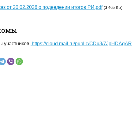
аз от 20.02.2026 о подведении итогов РИ.pdf
(3 465 КБ)
ломы
 участников:
https://cloud.mail.ru/public/CDu3/7JpHDAgAR