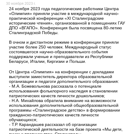
30 ноября 2023 г.
24 ноября 2023 года педагогические работники Центра
«Олимпия» приняли участие в международной научно-
практической конференции «XI Сталинградские
исторические чтения», организованной в помещениях ГАУ
ДПО «ВГАПО». Конференция была посвящена 80-летию
Сталинградской Победы.
В очном и дистантном режиме в конференции приняли
участие более 250 человек. Международный статус
состоявшегося научно-образовательного события
поддержали ученые и преподаватели из Республики
Беларуси, Италии, Киргизии и Польши.
От Центра «Олимпия» на конференции с докладами
выступили заместитель директора образовательной
организации и педагоги дополнительного образования:
- М.А. Божевольнова рассказала о потенциале
использования фольклорного наследия в становлении
патриотических качеств личности дошкольников;
- Н.А. Михайлова обратила внимание на возможности
использования дополнительной общеобразовательной
программы «Сталинградское детство» в формировании
гражданско-патриотических качеств личности
обучающихся;
- Т.Р. Карандашев рассказал об организации
патриотической деятельности на базе проекта «Мы дети,