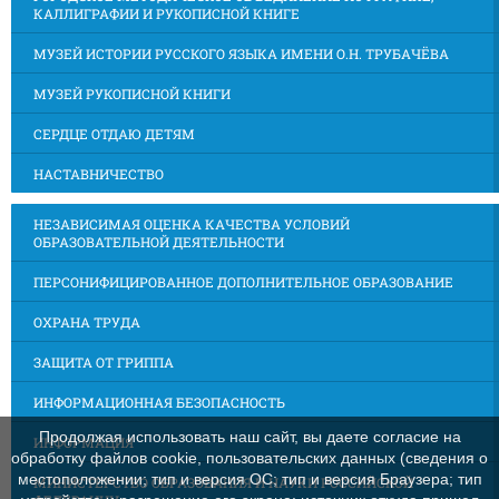
КАЛЛИГРАФИИ И РУКОПИСНОЙ КНИГЕ
МУЗЕЙ ИСТОРИИ РУССКОГО ЯЗЫКА ИМЕНИ О.Н. ТРУБАЧЁВА
МУЗЕЙ РУКОПИСНОЙ КНИГИ
СЕРДЦЕ ОТДАЮ ДЕТЯМ
НАСТАВНИЧЕСТВО
НЕЗАВИСИМАЯ ОЦЕНКА КАЧЕСТВА УСЛОВИЙ
ОБРАЗОВАТЕЛЬНОЙ ДЕЯТЕЛЬНОСТИ
ПЕРСОНИФИЦИРОВАННОЕ ДОПОЛНИТЕЛЬНОЕ ОБРАЗОВАНИЕ
ОХРАНА ТРУДА
ЗАЩИТА ОТ ГРИППА
ИНФОРМАЦИОННАЯ БЕЗОПАСНОСТЬ
Продолжая использовать наш сайт, вы даете согласие на
ИНФОРМАЦИЯ
обработку файлов cookie, пользовательских данных (сведения о
местоположении; тип и версия ОС; тип и версия Браузера; тип
МИНИСТЕРСТВО ОБРАЗОВАНИЯ И НАУКИ РОССИЙСКОЙ