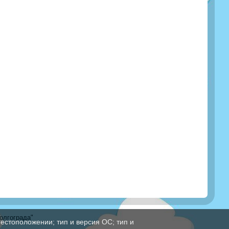
олгограда"
естоположении; тип и версия ОС; тип и