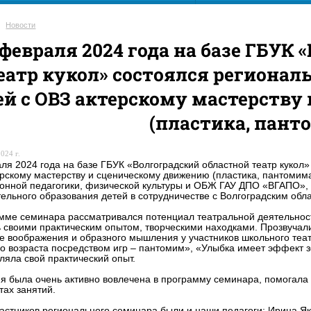
Новости
 февраля 2024 года на базе ГБУК
еатр кукол» состоялся региона
ей с ОВЗ актерскому мастерств
(пластика, пант
024 г.
ля 2024 года на базе ГБУК «Волгоградский областной театр кукол
рскому мастерству и сценическому движению (пластика, пантомим
онной педагогики, физической культуры и ОБЖ ГАУ ДПО «ВГАПО», 
ельного образования детей в сотрудничестве с Волгоградским обл
мме семинара рассматривался потенциал театральной деятельност
 своими практическим опытом, творческими находками. Прозвуча
е воображения и образного мышления у участников школьного теа
о возраста посредством игр – пантомим», «Улыбка имеет эффект з
ляла свой практический опыт.
я была очень активно вовлечена в программу семинара, помогала 
тах занятий.
астников регионального семинара были и наши педагоги: Ирина Як