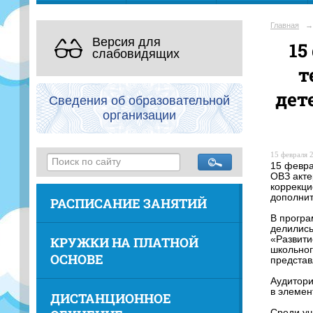
Главная
→
Версия для
15
слабовидящих
т
дет
Сведения об образовательной
организации
15 февраля 2
15 февра
ОВЗ акте
коррекци
дополнит
РАСПИСАНИЕ ЗАНЯТИЙ
В програ
делились
КРУЖКИ НА ПЛАТНОЙ
«Развити
школьног
ОСНОВЕ
представ
Аудитори
в элемен
ДИСТАНЦИОННОЕ
Среди уч