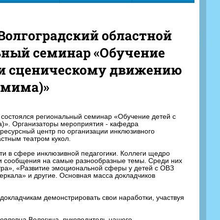
 «Волгоградский областной
льный семинар «Обучение
у и сценическому движению
омима)»
» состоялся региональный семинар «Обучение детей с
а)». Организаторы мероприятия - кафедра
ресурсный центр по организации инклюзивного
астным театром кукол.
и в сфере инклюзивной педагогики. Коллеги щедро
ли сообщения на самые разнообразные темы. Среди них
тра», «Развитие эмоциональной сферы у детей с ОВЗ
еркала» и другие. Основная масса докладчиков
докладчикам демонстрировать свои наработки, участвуя
овлевна Вологина, руководитель нашего