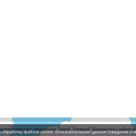
ополнительного образования "Центр "Олимпия" Дзержинского района В
а обработку файлов cookie, пользовательских данных (сведения о м