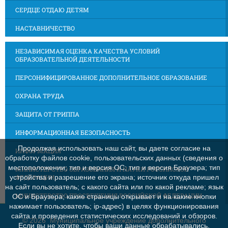
СЕРДЦЕ ОТДАЮ ДЕТЯМ
НАСТАВНИЧЕСТВО
НЕЗАВИСИМАЯ ОЦЕНКА КАЧЕСТВА УСЛОВИЙ
ОБРАЗОВАТЕЛЬНОЙ ДЕЯТЕЛЬНОСТИ
ПЕРСОНИФИЦИРОВАННОЕ ДОПОЛНИТЕЛЬНОЕ ОБРАЗОВАНИЕ
ОХРАНА ТРУДА
ЗАЩИТА ОТ ГРИППА
ИНФОРМАЦИОННАЯ БЕЗОПАСНОСТЬ
Продолжая использовать наш сайт, вы даете согласие на
ИНФОРМАЦИЯ
обработку файлов cookie, пользовательских данных (сведения о
местоположении; тип и версия ОС; тип и версия Браузера; тип
МИНИСТЕРСТВО ОБРАЗОВАНИЯ И НАУКИ РОССИЙСКОЙ
ФЕДЕРАЦИИ
устройства и разрешение его экрана; источник откуда пришел
на сайт пользователь; с какого сайта или по какой рекламе; язык
МИНИСТЕРСТВО ПРОСВЕЩЕНИЯ РОССИЙСКОЙ ФЕДЕРАЦИИ
ОС и Браузера; какие страницы открывает и на какие кнопки
нажимает пользователь; ip-адрес) в целях функционирования
сайта и проведения статистических исследований и обзоров.
©
2026 Муниципальное учреждение дополнительного
Если вы не хотите, чтобы ваши данные обрабатывались,