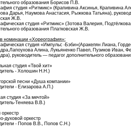
тельного образования Борисов П.В.
афия студия «Ритмикс» (Крапивина Аксинья, Крапивина Ал
ова Дарья, Наумова Анастасия, Рыжкова Татьяна), руково
ская Ж.В.
афическая студия «Ритмикс» (Зотова Валерия, Подтёлкова 
тельного образования Платковская Ж.В.
 в номинации «Хореография»:
афическая студия «Импульс -Бэби»(Аракелян Лиана, Горде
дра,Лапоухова Алина, Лукьяненко Павел, Пузиков Иван, 
дра), руководитель — педагог дополнительного образовани
ьная студия «Твой хит»
дитель - Холошин Н.Н.)
торской песни «Душа компании»
дители - Елизарова А.П.)
ая студия «За мечтой»
дитель-Теняева В.В.)
 оркестр
о-духовой оркестр
дители - Попов В.В., Попов С.Н.)