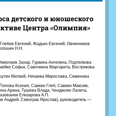
рса детского и юношеского
 активе Центра «Олимпия»
 Глебов Евгений, Жадько Евгений, Овчинников
олошин Н.Н.
иколаев Захар, Гуркина Ангелина, Подтелкова
умейко Софья, Савочкина Маргарита, Вострикова
шутин Матвей, Нечаева Мирослава, Семенова
Попова Ксения, Савкин Глеб, Савкин Максим,
ина Арина, Тушева Влада, Ченджоян Лалита,
разования Елизарова А.П.
в Андрей, Сивограк Ярослав), руководитель —