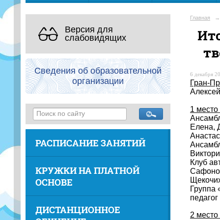
Главная
→
Версия для
Ито
слабовидящих
тв
Сведения об образовательной
6 декабря 20
организации
Гран-Пр
Алексей
1 место
Ансамбл
Елена, 
Анастас
РАСПИСАНИЕ ЗАНЯТИЙ
Ансамбл
Виктори
Клуб ав
КРУЖКИ НА ПЛАТНОЙ
Сафонов
Щекочих
ОСНОВЕ
Группа 
педагог
ДИСТАНЦИОННОЕ
2 место