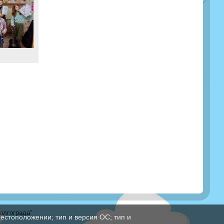
олгограда"
естоположении; тип и версия ОС; тип и