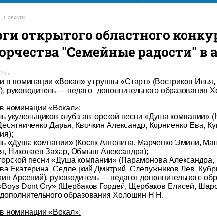
Новости
ги открытого областного конку
орчества "Семейные радости" в
24 г.
и в номинации «Вокал»
у группы «Старт» (Востриков Илья,
), руководитель — педагог дополнительного образования Х
 в номинации «Вокал»:
ь укулельщиков клуба авторской песни «Душа компании» (Н
Десятниченко Дарья, Квочкин Александр, Корниенко Ева, К
ия);
ь «Душа компании» (Косяк Ангелина, Марченко Эмили, Ма
я, Николаев Захар, Обмыш Александра);
торской песни «Душа компании» (Парамонова Александра, 
а Екатерина, Седлецкий Дмитрий, Слепужников Лев, Кубр
ин Арсений), руководитель — педагог дополнительного об
«Boys Dont Cry» (Щербаков Гордей, Щербаков Елисей, Шаро
 дополнительного образования Холошин Н.Н.
 в номинации «Вокал»: