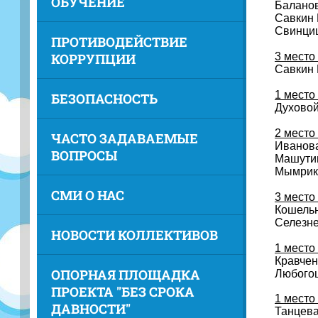
ОБУЧЕНИЕ
Баланов
Савкин 
Свинциц
ПРОТИВОДЕЙСТВИЕ
КОРРУПЦИИ
3 место
Савкин 
1 место
БЕЗОПАСНОСТЬ
Духовой
2 место
ЧАСТО ЗАДАВАЕМЫЕ
Иванова
ВОПРОСЫ
Машутин
Мымрико
СМИ О НАС
3 место
Кошельн
Селезне
НОВОСТИ КОЛЛЕКТИВОВ
1 место
Кравчен
ОПОРНАЯ ПЛОЩАДКА
Любогощ
ПРОЕКТА "БЕЗ СРОКА
1 место
ДАВНОСТИ"
Танцева