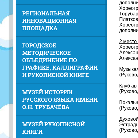
дополни
Хореогр
РЕГИОНАЛЬНАЯ
Торубар
Платков
ИННОВАЦИОННАЯ
Хореогр
ПЛОЩАДКА
дополни
2 место
ГОРОДСКОЕ
Хореогр
МЕТОДИЧЕСКОЕ
Алексан
Алексан
ОБЪЕДИНЕНИЕ ПО
ГРАФИКЕ, КАЛЛИГРАФИИ
Музыкал
И РУКОПИСНОЙ КНИГЕ
(Руково
Клуб ав
МУЗЕЙ ИСТОРИИ
(Руково
РУССКОГО ЯЗЫКА ИМЕНИ
Вокальн
О.Н. ТРУБАЧЁВА
(Руково
Духовой
МУЗЕЙ РУКОПИСНОЙ
Эстрадн
(Руково
КНИГИ