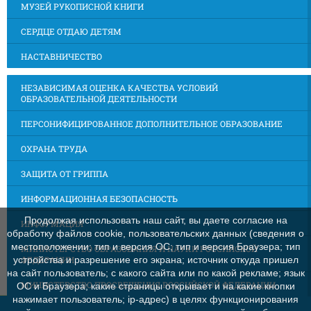
МУЗЕЙ РУКОПИСНОЙ КНИГИ
СЕРДЦЕ ОТДАЮ ДЕТЯМ
НАСТАВНИЧЕСТВО
НЕЗАВИСИМАЯ ОЦЕНКА КАЧЕСТВА УСЛОВИЙ
ОБРАЗОВАТЕЛЬНОЙ ДЕЯТЕЛЬНОСТИ
ПЕРСОНИФИЦИРОВАННОЕ ДОПОЛНИТЕЛЬНОЕ ОБРАЗОВАНИЕ
ОХРАНА ТРУДА
ЗАЩИТА ОТ ГРИППА
ИНФОРМАЦИОННАЯ БЕЗОПАСНОСТЬ
Продолжая использовать наш сайт, вы даете согласие на
ИНФОРМАЦИЯ
обработку файлов cookie, пользовательских данных (сведения о
местоположении; тип и версия ОС; тип и версия Браузера; тип
МИНИСТЕРСТВО ОБРАЗОВАНИЯ И НАУКИ РОССИЙСКОЙ
ФЕДЕРАЦИИ
устройства и разрешение его экрана; источник откуда пришел
на сайт пользователь; с какого сайта или по какой рекламе; язык
МИНИСТЕРСТВО ПРОСВЕЩЕНИЯ РОССИЙСКОЙ ФЕДЕРАЦИИ
ОС и Браузера; какие страницы открывает и на какие кнопки
нажимает пользователь; ip-адрес) в целях функционирования