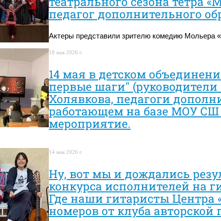
театрального сезона тетра «
педагог дополнительного обр
Актеры представили зрителю комедию Мольера «
18 мая 2026 г.
14 мая в детском объединени
первые шаги" (руководители 
Холявкова, педагоги дополни
работающем на базе МОУ СШ 
мероприятие.
14 мая 2026 г.
Ну, вот мы и дождались резул
конкурса исполнителей на ги
Где наши гитаристы Центра 
номеров от клуба авторской