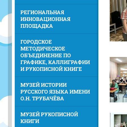
РЕГИОНАЛЬНАЯ
ИННОВАЦИОННАЯ
ПЛОЩАДКА
ГОРОДСКОЕ
МЕТОДИЧЕСКОЕ
ОБЪЕДИНЕНИЕ ПО
ГРАФИКЕ, КАЛЛИГРАФИИ
И РУКОПИСНОЙ КНИГЕ
МУЗЕЙ ИСТОРИИ
РУССКОГО ЯЗЫКА ИМЕНИ
О.Н. ТРУБАЧЁВА
МУЗЕЙ РУКОПИСНОЙ
КНИГИ