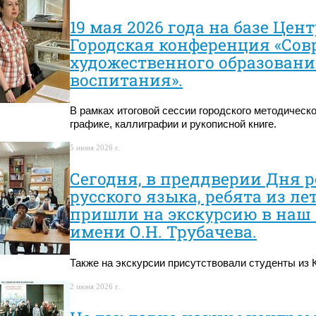
19 мая 2026 года на базе Цен
Городская конференция «Со
художественного образовани
воспитания».
В рамках итоговой сессии городского методическ
графике, каллиграфии и рукописной книге.
5 июня 2026 г.
Сегодня, в преддверии Дня 
русского языка, ребята из л
пришли на экскурсию в наш 
имени О.Н. Трубачева.
Также на экскурсии присутствовали студенты из
2 июня 2026 г.