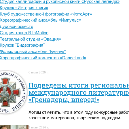
Студия каллиграфии и рукописной книги «Русская легенда»
Кружок «История книги»
Клуб художественной фотографии «ФотоАрт»
Хореографический ансамбль «Импульс»
Духовой оркестр
Студия танца B.InMotion
Театральной студии «Овация»
Кружок "Видеография"
Фольклорный ансамбль "Бунчук"
Хореографический коллектив «DanceLand»
6 июля 2026 г.
Подведены итоги региональн
международного литературн
«Гренадеры, вперед!»
Хотим отметить, что в этом году конкурсные раб
качеством материалов, творческим подходом.
9 июня 2026 г.