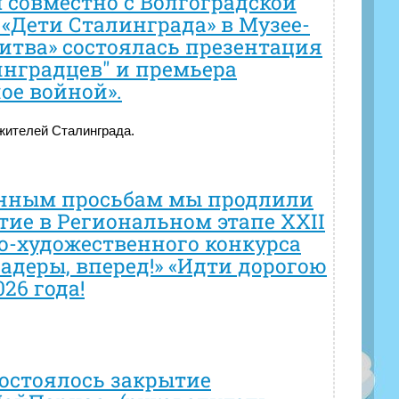
 совместно с Волгоградской
«Дети Сталинграда» в Музее-
итва» состоялась презентация
нградцев" и премьера
ое войной».
жителей Сталинграда.
енным просьбам мы продлили
тие в Региональном этапе XXII
о-художественного конкурса
адеры, вперед!» «Идти дорогою
26 года!
состоялось закрытие