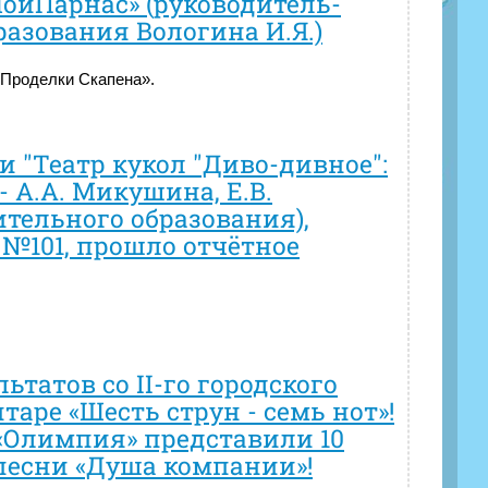
МойПарнас» (руководитель-
азования Вологина И.Я.)
Проделки Скапена».
и "Театр кукол "Диво-дивное":
- А.А. Микушина, Е.В.
тельного образования),
№101, прошло отчётное
ьтатов со II-го городского
таре «Шесть струн - семь нот»!
«Олимпия» представили 10
 песни «Душа компании»!