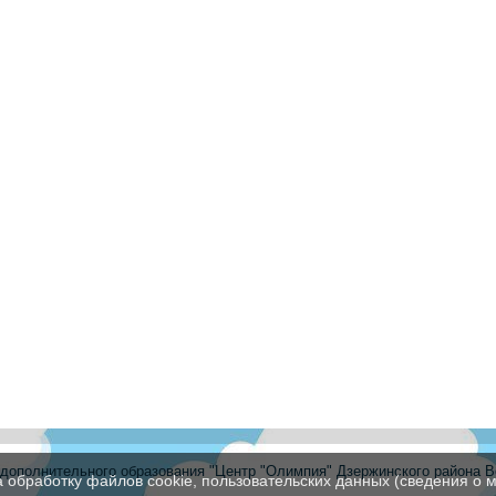
ополнительного образования "Центр "Олимпия" Дзержинского района В
а обработку файлов cookie, пользовательских данных (сведения о м