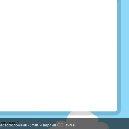
олгограда"
естоположении; тип и версия ОС; тип и