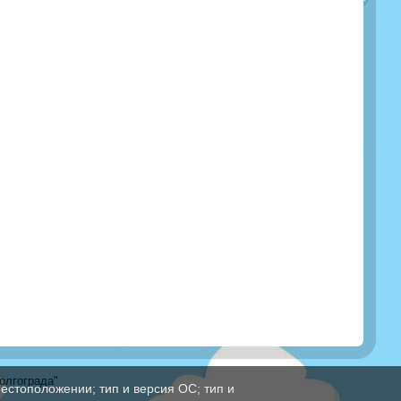
олгограда"
естоположении; тип и версия ОС; тип и