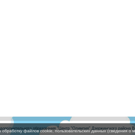
ополнительного образования "Центр "Олимпия" Дзержинского района В
а обработку файлов cookie, пользовательских данных (сведения о м