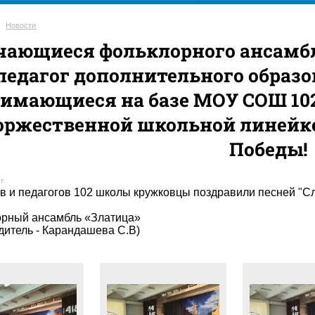
Новости
чающиеся фольклорного ансамбл
 педагог дополнительного образо
имающиеся на базе МОУ СОШ 102
оржественной школьной линейке
Победы!
г.
в и педагогов 102 школы кружковцы поздравили песней "Сла
рный ансамбль «Златица»
дитель - Карандашева С.В)