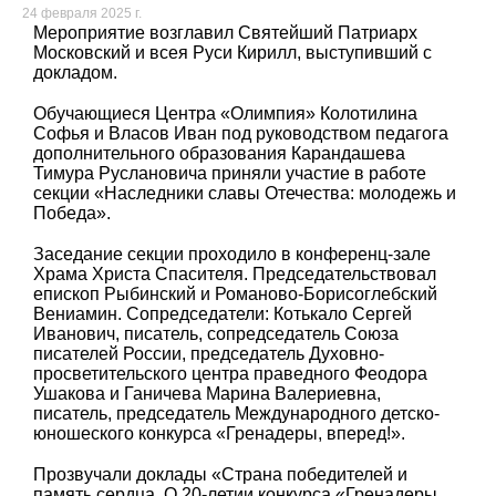
24 февраля 2025 г.
Мероприятие возглавил Святейший Патриарх
Московский и всея Руси Кирилл, выступивший с
докладом.
Обучающиеся Центра «Олимпия» Колотилина
Софья и Власов Иван под руководством педагога
дополнительного образования Карандашева
Тимура Руслановича приняли участие в работе
секции «Наследники славы Отечества: молодежь и
Победа».
Заседание секции проходило в конференц-зале
Храма Христа Спасителя. Председательствовал
епископ Рыбинский и Романово-Борисоглебский
Вениамин. Сопредседатели: Котькало Сергей
Иванович, писатель, сопредседатель Союза
писателей России, председатель Духовно-
просветительского центра праведного Феодора
Ушакова и Ганичева Марина Валериевна,
писатель, председатель Международного детско-
юношеского конкурса «Гренадеры, вперед!».
Прозвучали доклады «Страна победителей и
память сердца. О 20-летии конкурса «Гренадеры,