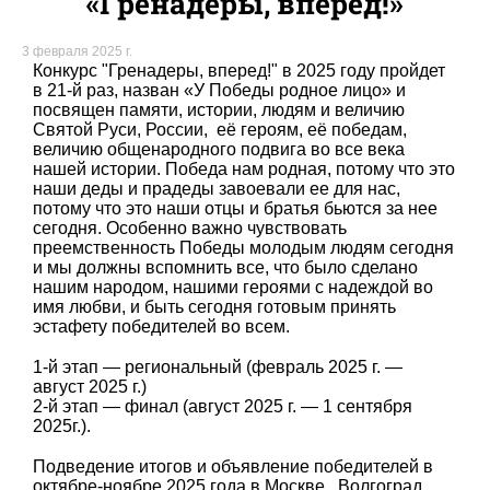
«Гренадеры, вперед!»
3 февраля 2025 г.
Конкурс "Гренадеры, вперед!" в 2025 году пройдет
в 21-й раз, назван «У Победы родное лицо» и
посвящен памяти, истории, людям и величию
Святой Руси, России, её героям, её победам,
величию общенародного подвига во все века
нашей истории. Победа нам родная, потому что это
наши деды и прадеды завоевали ее для нас,
потому что это наши отцы и братья бьются за нее
сегодня. Особенно важно чувствовать
преемственность Победы молодым людям сегодня
и мы должны вспомнить все, что было сделано
нашим народом, нашими героями с надеждой во
имя любви, и быть сегодня готовым принять
эстафету победителей во всем.
1-й этап — региональный (февраль 2025 г. —
август 2025 г.)
2-й этап — финал (август 2025 г. — 1 сентября
2025г.).
Подведение итогов и объявление победителей в
октябре-ноябре 2025 года в Москве. Волгоград