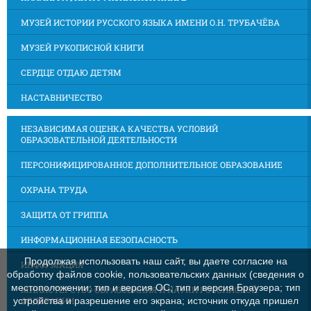
МУЗЕЙ ИСТОРИИ РУССКОГО ЯЗЫКА ИМЕНИ О.Н. ТРУБАЧЁВА
МУЗЕЙ РУКОПИСНОЙ КНИГИ
СЕРДЦЕ ОТДАЮ ДЕТЯМ
НАСТАВНИЧЕСТВО
НЕЗАВИСИМАЯ ОЦЕНКА КАЧЕСТВА УСЛОВИЙ
ОБРАЗОВАТЕЛЬНОЙ ДЕЯТЕЛЬНОСТИ
ПЕРСОНИФИЦИРОВАННОЕ ДОПОЛНИТЕЛЬНОЕ ОБРАЗОВАНИЕ
ОХРАНА ТРУДА
ЗАЩИТА ОТ ГРИППА
ИНФОРМАЦИОННАЯ БЕЗОПАСНОСТЬ
Продолжая использовать наш сайт, вы даете согласие на
ИНФОРМАЦИЯ
обработку файлов cookie, пользовательских данных (сведения о
местоположении; тип и версия ОС; тип и версия Браузера; тип
МИНИСТЕРСТВО ОБРАЗОВАНИЯ И НАУКИ РОССИЙСКОЙ
ФЕДЕРАЦИИ
устройства и разрешение его экрана; источник откуда пришел