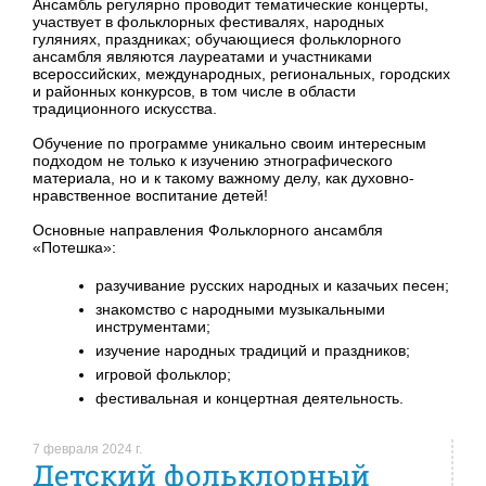
Ансамбль регулярно проводит тематические концерты,
участвует в фольклорных фестивалях, народных
гуляниях, праздниках; обучающиеся фольклорного
ансамбля являются лауреатами и участниками
всероссийских, международных, региональных, городских
и районных конкурсов, в том числе в области
традиционного искусства.
Обучение по программе уникально своим интересным
подходом не только к изучению этнографического
материала, но и к такому важному делу, как духовно-
нравственное воспитание детей!
Основные направления Фольклорного ансамбля
«Потешка»:
разучивание русских народных и казачьих песен;
знакомство с народными музыкальными
инструментами;
изучение народных традиций и праздников;
игровой фольклор;
фестивальная и концертная деятельность.
7 февраля 2024 г.
Детский фольклорный