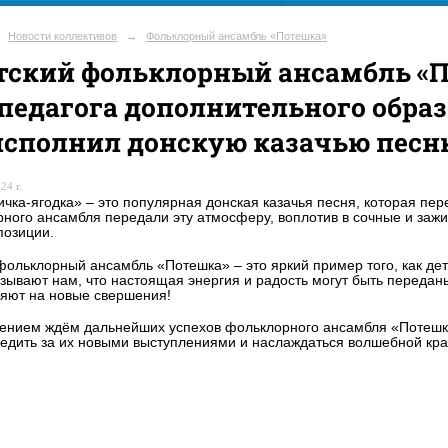
Новости коллективов
→
Фольклорный ансамбль «Потешка»
тский фольклорный ансамбль «П
педагога дополнительного обра
исполнил донскую казачью песн
24 г.
чка-ягодка» – это популярная донская казачья песня, которая пе
ного ансамбля передали эту атмосферу, воплотив в сочные и заж
позиции.
фольклорный ансамбль «Потешка» – это яркий пример того, как дет
зывают нам, что настоящая энергия и радость могут быть переданы 
яют на новые свершения!
ением ждём дальнейших успехов фольклорного ансамбля «Потешка
едить за их новыми выступлениями и наслаждаться волшебной кра