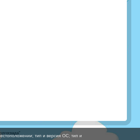
олгограда"
естоположении; тип и версия ОС; тип и