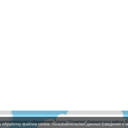
ополнительного образования "Центр "Олимпия" Дзержинского района В
а обработку файлов cookie, пользовательских данных (сведения о м