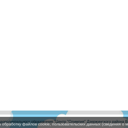
ополнительного образования "Центр "Олимпия" Дзержинского района В
а обработку файлов cookie, пользовательских данных (сведения о м