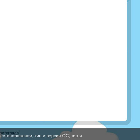
олгограда"
естоположении; тип и версия ОС; тип и