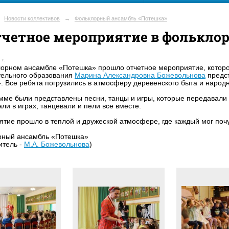
Новости коллективов
→
Фольклорный ансамбль «Потешка»
четное мероприятие в фолькло
г.
орном ансамбле «Потешка» прошло отчетное мероприятие, которое
тельного образования
Марина Александровна Божевольнова
предст
. Все ребята погрузились в атмосферу деревенского быта и народ
мме были представлены песни, танцы и игры, которые передавали 
али в играх, танцевали и пели все вместе.
тие прошло в теплой и дружеской атмосфере, где каждый мог поч
рный ансамбль «Потешка»
итель -
М.А. Божевольнова
)