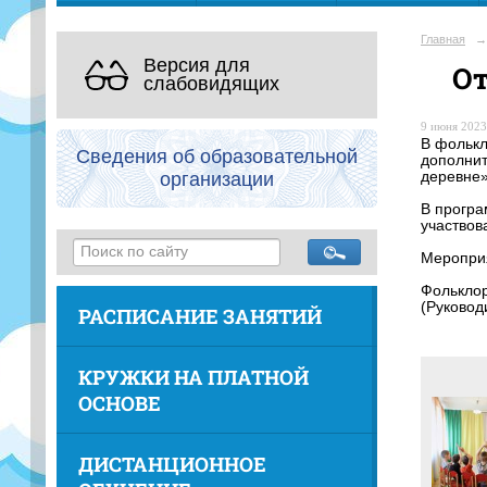
Главная
→
Версия для
От
слабовидящих
9 июня 2023 
В фолькл
Сведения об образовательной
дополни
организации
деревне»
В програ
участвов
Мероприя
Фолькло
(Руковод
РАСПИСАНИЕ ЗАНЯТИЙ
КРУЖКИ НА ПЛАТНОЙ
ОСНОВЕ
ДИСТАНЦИОННОЕ