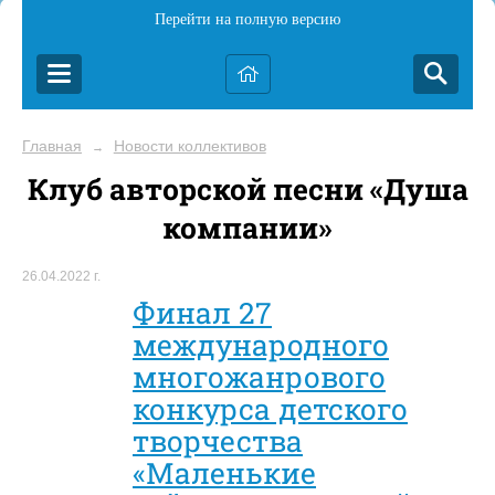
Перейти на полную версию
Главная
Новости коллективов
→
Клуб авторской песни «Душа
компании»
26.04.2022 г.
Финал 27
международного
многожанрового
конкурса детского
творчества
«Маленькие