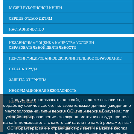
МУЗЕЙ РУКОПИСНОЙ КНИГИ
СЕРДЦЕ ОТДАЮ ДЕТЯМ
НАСТАВНИЧЕСТВО
НЕЗАВИСИМАЯ ОЦЕНКА КАЧЕСТВА УСЛОВИЙ
ОБРАЗОВАТЕЛЬНОЙ ДЕЯТЕЛЬНОСТИ
ПЕРСОНИФИЦИРОВАННОЕ ДОПОЛНИТЕЛЬНОЕ ОБРАЗОВАНИЕ
ОХРАНА ТРУДА
ЗАЩИТА ОТ ГРИППА
ИНФОРМАЦИОННАЯ БЕЗОПАСНОСТЬ
Продолжая использовать наш сайт, вы даете согласие на
ИНФОРМАЦИЯ
обработку файлов cookie, пользовательских данных (сведения о
местоположении; тип и версия ОС; тип и версия Браузера; тип
МИНИСТЕРСТВО ОБРАЗОВАНИЯ И НАУКИ РОССИЙСКОЙ
ФЕДЕРАЦИИ
устройства и разрешение его экрана; источник откуда пришел
на сайт пользователь; с какого сайта или по какой рекламе; язык
МИНИСТЕРСТВО ПРОСВЕЩЕНИЯ РОССИЙСКОЙ ФЕДЕРАЦИИ
ОС и Браузера; какие страницы открывает и на какие кнопки
нажимает пользователь; ip-адрес) в целях функционирования