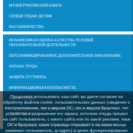
МУЗЕЙ РУКОПИСНОЙ КНИГИ
СЕРДЦЕ ОТДАЮ ДЕТЯМ
НАСТАВНИЧЕСТВО
НЕЗАВИСИМАЯ ОЦЕНКА КАЧЕСТВА УСЛОВИЙ
ОБРАЗОВАТЕЛЬНОЙ ДЕЯТЕЛЬНОСТИ
ПЕРСОНИФИЦИРОВАННОЕ ДОПОЛНИТЕЛЬНОЕ ОБРАЗОВАНИЕ
ОХРАНА ТРУДА
ЗАЩИТА ОТ ГРИППА
ИНФОРМАЦИОННАЯ БЕЗОПАСНОСТЬ
Продолжая использовать наш сайт, вы даете согласие на
ИНФОРМАЦИЯ
обработку файлов cookie, пользовательских данных (сведения о
местоположении; тип и версия ОС; тип и версия Браузера; тип
МИНИСТЕРСТВО ОБРАЗОВАНИЯ И НАУКИ РОССИЙСКОЙ
ФЕДЕРАЦИИ
устройства и разрешение его экрана; источник откуда пришел
на сайт пользователь; с какого сайта или по какой рекламе; язык
МИНИСТЕРСТВО ПРОСВЕЩЕНИЯ РОССИЙСКОЙ ФЕДЕРАЦИИ
ОС и Браузера; какие страницы открывает и на какие кнопки
нажимает пользователь; ip-адрес) в целях функционирования