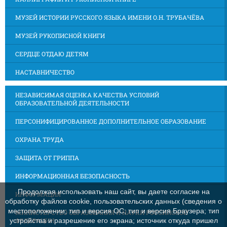
МУЗЕЙ ИСТОРИИ РУССКОГО ЯЗЫКА ИМЕНИ О.Н. ТРУБАЧЁВА
МУЗЕЙ РУКОПИСНОЙ КНИГИ
СЕРДЦЕ ОТДАЮ ДЕТЯМ
НАСТАВНИЧЕСТВО
НЕЗАВИСИМАЯ ОЦЕНКА КАЧЕСТВА УСЛОВИЙ
ОБРАЗОВАТЕЛЬНОЙ ДЕЯТЕЛЬНОСТИ
ПЕРСОНИФИЦИРОВАННОЕ ДОПОЛНИТЕЛЬНОЕ ОБРАЗОВАНИЕ
ОХРАНА ТРУДА
ЗАЩИТА ОТ ГРИППА
ИНФОРМАЦИОННАЯ БЕЗОПАСНОСТЬ
Продолжая использовать наш сайт, вы даете согласие на
ИНФОРМАЦИЯ
обработку файлов cookie, пользовательских данных (сведения о
местоположении; тип и версия ОС; тип и версия Браузера; тип
МИНИСТЕРСТВО ОБРАЗОВАНИЯ И НАУКИ РОССИЙСКОЙ
ФЕДЕРАЦИИ
устройства и разрешение его экрана; источник откуда пришел