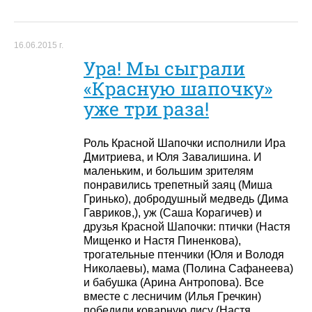
16.06.2015 г.
Ура! Мы сыграли
«Красную шапочку»
уже три раза!
Роль Красной Шапочки исполнили Ира
Дмитриева, и Юля Завалишина. И
маленьким, и большим зрителям
понравились трепетный заяц (Миша
Гринько), добродушный медведь (Дима
Гавриков,), уж (Саша Корагичев) и
друзья Красной Шапочки: птички (Настя
Мищенко и Настя Пиненкова),
трогательные птенчики (Юля и Володя
Николаевы), мама (Полина Сафанеева)
и бабушка (Арина Антропова). Все
вместе с лесничим (Илья Гречкин)
победили коварную лису (Настя