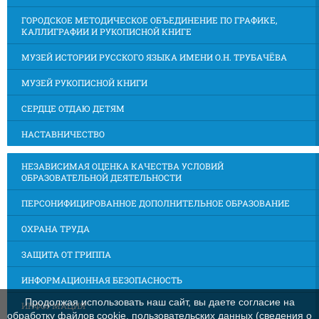
ГОРОДСКОЕ МЕТОДИЧЕСКОЕ ОБЪЕДИНЕНИЕ ПО ГРАФИКЕ,
КАЛЛИГРАФИИ И РУКОПИСНОЙ КНИГЕ
МУЗЕЙ ИСТОРИИ РУССКОГО ЯЗЫКА ИМЕНИ О.Н. ТРУБАЧЁВА
МУЗЕЙ РУКОПИСНОЙ КНИГИ
СЕРДЦЕ ОТДАЮ ДЕТЯМ
НАСТАВНИЧЕСТВО
НЕЗАВИСИМАЯ ОЦЕНКА КАЧЕСТВА УСЛОВИЙ
ОБРАЗОВАТЕЛЬНОЙ ДЕЯТЕЛЬНОСТИ
ПЕРСОНИФИЦИРОВАННОЕ ДОПОЛНИТЕЛЬНОЕ ОБРАЗОВАНИЕ
ОХРАНА ТРУДА
ЗАЩИТА ОТ ГРИППА
ИНФОРМАЦИОННАЯ БЕЗОПАСНОСТЬ
Продолжая использовать наш сайт, вы даете согласие на
ИНФОРМАЦИЯ
обработку файлов cookie, пользовательских данных (сведения о