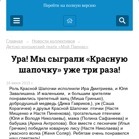
Перейти на полную версию
Главная
Новости коллективов
→
→
Детско-юношеский театр «Мой Парнас»
Ура! Мы сыграли «Красную
шапочку» уже три раза!
16 июня 2015 г.
Роль Красной Шапочки исполнили Ира Дмитриева, и Юля
Завалишина. И маленьким, и большим зрителям
понравились трепетный заяц (Миша Гринько),
добродушный медведь (Дима Гавриков,), уж (Саша
Корагичев) и друзья Красной Шапочки: птички (Настя
Мищенко и Настя Пиненкова), трогательные птенчики
(Юля и Володя Николаевы), мама (Полина Сафанеева) и
бабушка (Арина Антропова). Все вместе с лесничим (Илья
Гречкин) победили коварную лису (Настя Николаева) и
ужасного волка (Женя Соляр). Ребятам очень понравился
наш спектакль!