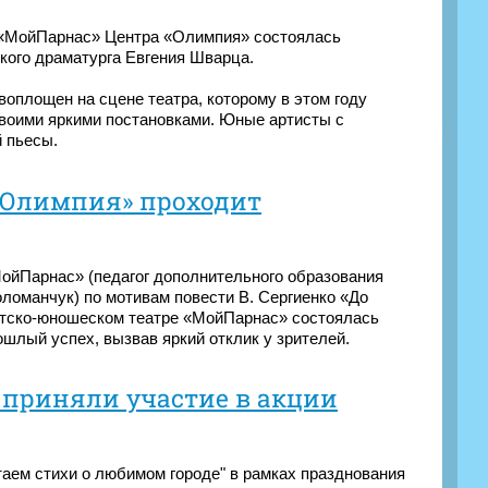
а «МойПарнас» Центра «Олимпия» состоялась
ского драматурга Евгения Шварца.
оплощен на сцене театра, которому в этом году
своими яркими постановками. Юные артисты с
 пьесы.
 «Олимпия» проходит
ойПарнас» (педагог дополнительного образования
оломанчук) по мотивам повести В. Сергиенко «До
детско-юношеском театре «МойПарнас» состоялась
ошлый успех, вызвав яркий отклик у зрителей.
приняли участие в акции
таем стихи о любимом городе" в рамках празднования