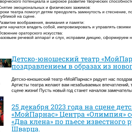
творческого потенциала и широкое развитие творческих способност
Снятие эмоциональных и физических зажимов:
уроки театра помогут детям преодолеть замкнутость и стеснение, 
публикой на сцене.
Развитие воображения, внимания и памяти:
дети научатся владеть собой, импровизировать и управлять своими
Освоение ораторского искусства:
разовьем речевой аппарат и слух, исправим дикцию, сформируем н
Детско-юношеский театр «МойПар
поздравлением в образах из новог
Детско-юношеский театр «МойПарнас» радует нас поздравл
.
Артисты театра желают вам незабываемых впечатлений, т
сцене жизни! Пусть новый год станет началом замечател
25 декабря 2023 года на сцене де
«МойПарнас» Центра «Олимпия» с
«Два клена» по пьесе известного 
Шварца.
.