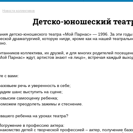
Новости коллективов
Детско-юношеский теат
ания детско-юношеского театра «Мой Парнас» — 1996. За эти годы 
ческой драматургией, которую нигде, кроме как на нашей театральн
жно.
итанников коллектива, их друзей, и для многих родителей посеще
Мой Парнас» ждут, артистов знают «в лицо», встречая каждый вых
е с вами:
разовьем речь и уверенность в себе;
дадим шанс выступить на сцене;
повысим самооценку ребенка;
поможем преодолеть зажимы и стеснение.
 вашего ребенка на уроках театра?
Погружение в профессию актера:
знакомство детей с творческой профессией – актер, получение базо