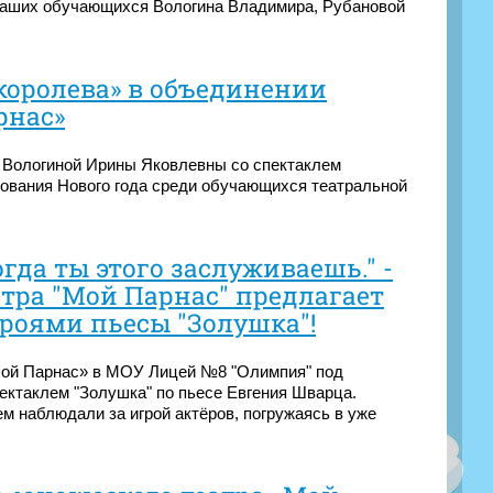
наших обучающихся Вологина Владимира, Рубановой
королева» в объединении
рнас»
 Вологиной Ирины Яковлевны со спектаклем
ования Нового года среди обучающихся театральной
огда ты этого заслуживаешь." -
тра "Мой Парнас" предлагает
роями пьесы "Золушка"!
Мой Парнас» в МОУ Лицей №8 "Олимпия" под
ктаклем "Золушка" по пьесе Евгения Шварца.
м наблюдали за игрой актёров, погружаясь в уже