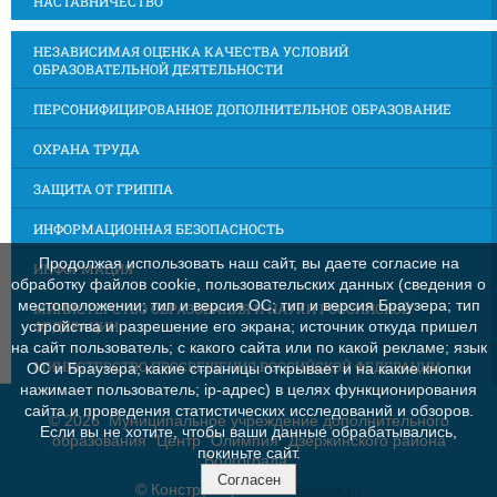
НАСТАВНИЧЕСТВО
НЕЗАВИСИМАЯ ОЦЕНКА КАЧЕСТВА УСЛОВИЙ
ОБРАЗОВАТЕЛЬНОЙ ДЕЯТЕЛЬНОСТИ
ПЕРСОНИФИЦИРОВАННОЕ ДОПОЛНИТЕЛЬНОЕ ОБРАЗОВАНИЕ
ОХРАНА ТРУДА
ЗАЩИТА ОТ ГРИППА
ИНФОРМАЦИОННАЯ БЕЗОПАСНОСТЬ
Продолжая использовать наш сайт, вы даете согласие на
ИНФОРМАЦИЯ
обработку файлов cookie, пользовательских данных (сведения о
местоположении; тип и версия ОС; тип и версия Браузера; тип
МИНИСТЕРСТВО ОБРАЗОВАНИЯ И НАУКИ РОССИЙСКОЙ
ФЕДЕРАЦИИ
устройства и разрешение его экрана; источник откуда пришел
на сайт пользователь; с какого сайта или по какой рекламе; язык
МИНИСТЕРСТВО ПРОСВЕЩЕНИЯ РОССИЙСКОЙ ФЕДЕРАЦИИ
ОС и Браузера; какие страницы открывает и на какие кнопки
нажимает пользователь; ip-адрес) в целях функционирования
сайта и проведения статистических исследований и обзоров.
©
2026 Муниципальное учреждение дополнительного
Если вы не хотите, чтобы ваши данные обрабатывались,
образования "Центр "Олимпия" Дзержинского района
покиньте сайт.
Волгограда"
Согласен
© Конструктор сайтов
Nubex.ru