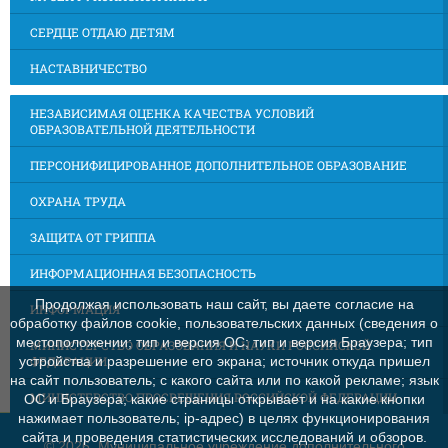
СЕРДЦЕ ОТДАЮ ДЕТЯМ
НАСТАВНИЧЕСТВО
НЕЗАВИСИМАЯ ОЦЕНКА КАЧЕСТВА УСЛОВИЙ
ОБРАЗОВАТЕЛЬНОЙ ДЕЯТЕЛЬНОСТИ
ПЕРСОНИФИЦИРОВАННОЕ ДОПОЛНИТЕЛЬНОЕ ОБРАЗОВАНИЕ
ОХРАНА ТРУДА
ЗАЩИТА ОТ ГРИППА
ИНФОРМАЦИОННАЯ БЕЗОПАСНОСТЬ
Продолжая использовать наш сайт, вы даете согласие на
ИНФОРМАЦИЯ
обработку файлов cookie, пользовательских данных (сведения о
местоположении; тип и версия ОС; тип и версия Браузера; тип
МИНИСТЕРСТВО ОБРАЗОВАНИЯ И НАУКИ РОССИЙСКОЙ
ФЕДЕРАЦИИ
устройства и разрешение его экрана; источник откуда пришел
на сайт пользователь; с какого сайта или по какой рекламе; язык
МИНИСТЕРСТВО ПРОСВЕЩЕНИЯ РОССИЙСКОЙ ФЕДЕРАЦИИ
ОС и Браузера; какие страницы открывает и на какие кнопки
нажимает пользователь; ip-адрес) в целях функционирования
сайта и проведения статистических исследований и обзоров.
©
2026 Муниципальное учреждение дополнительного