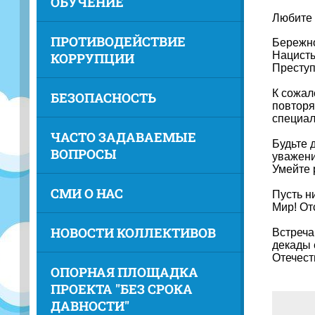
ОБУЧЕНИЕ
Любите 
ПРОТИВОДЕЙСТВИЕ
Бережно
Нацисты
КОРРУПЦИИ
Преступ
К сожал
БЕЗОПАСНОСТЬ
повторя
специал
ЧАСТО ЗАДАВАЕМЫЕ
Будьте 
ВОПРОСЫ
уважени
Умейте 
СМИ О НАС
Пусть н
Мир! От
НОВОСТИ КОЛЛЕКТИВОВ
Встреча
декады 
Отечест
ОПОРНАЯ ПЛОЩАДКА
ПРОЕКТА "БЕЗ СРОКА
ДАВНОСТИ"