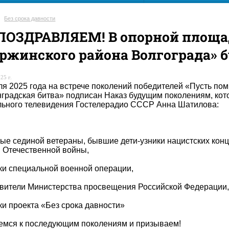
Без срока давности
ПОЗДРАВЛЯЕМ! В опорной площа
ржинского района Волгограда» б
25 г.
ля 2025 года на встрече поколений победителей «Пусть п
градская битва» подписан Наказ будущим поколениям, кот
ьного телевидения Гостелерадио СССР Анна Шатилова:
ые сединой ветераны, бывшие дети-узники нацистских конц
 Отечественной войны,
ки специальной военной операции,
вители Министерства просвещения Российской Федерации,
ки проекта «Без срока давности»
мся к последующим поколениям и призываем!