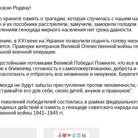
свою Родину!
 храните память о трагедии, которая случилась с нашим н
 и их пособники расстреляли, замучили, заморили голодом
лениям геноцида мирного населения нет срока давности.
ению, в XXI веке на Украине позволили поднять голову нео
ется. Правнуки ветеранов Великой Отечественной войны ге
ьной военной операции.
достойными потомками Великой Победы! Помните, что все в
е к ближнему, готовность к самопожертвованию, доброта и
распознать и отбросить все низменное и ненужное. Берегите
икогда не будут забыты преступления против человечности,
стаивайте его для себя, своих детей, внуков и правнуков”.
 поколений победителей состоялась в рамках федерально
единых действий в память о геноциде советского народа н
венной войны 1941–1945 гг.