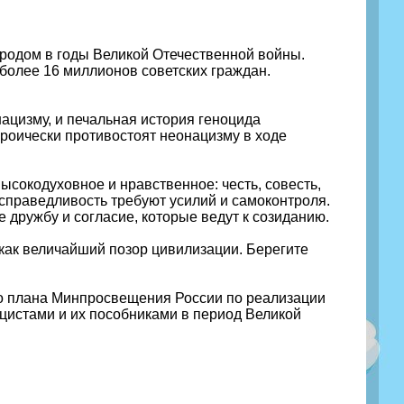
ародом в годы Великой Отечественной войны.
 более 16 миллионов советских граждан.
нацизму, и печальная история геноцида
роически противостоят неонацизму в ходе
ысокодуховное и нравственное: честь, совесть,
 справедливость требуют усилий и самоконтроля.
 дружбу и согласие, которые ведут к созиданию.
 как величайший позор цивилизации. Берегите
го плана Минпросвещения России по реализации
ацистами и их пособниками в период Великой