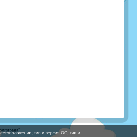
олгограда"
естоположении; тип и версия ОС; тип и