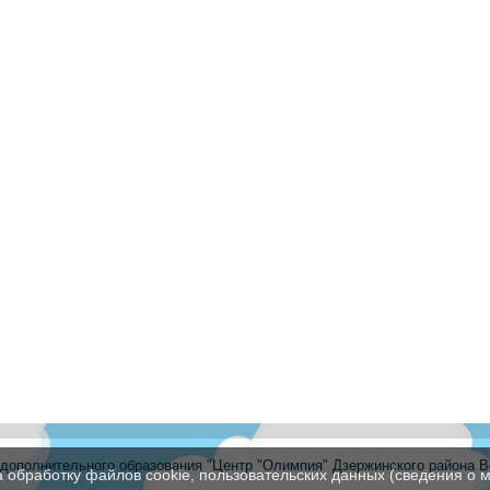
ополнительного образования "Центр "Олимпия" Дзержинского района В
а обработку файлов cookie, пользовательских данных (сведения о м