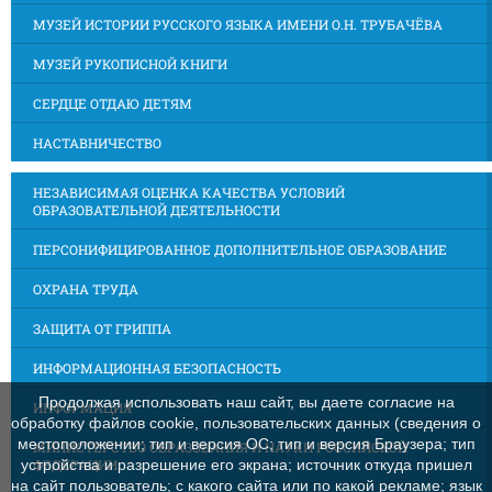
МУЗЕЙ ИСТОРИИ РУССКОГО ЯЗЫКА ИМЕНИ О.Н. ТРУБАЧЁВА
МУЗЕЙ РУКОПИСНОЙ КНИГИ
СЕРДЦЕ ОТДАЮ ДЕТЯМ
НАСТАВНИЧЕСТВО
НЕЗАВИСИМАЯ ОЦЕНКА КАЧЕСТВА УСЛОВИЙ
ОБРАЗОВАТЕЛЬНОЙ ДЕЯТЕЛЬНОСТИ
ПЕРСОНИФИЦИРОВАННОЕ ДОПОЛНИТЕЛЬНОЕ ОБРАЗОВАНИЕ
ОХРАНА ТРУДА
ЗАЩИТА ОТ ГРИППА
ИНФОРМАЦИОННАЯ БЕЗОПАСНОСТЬ
Продолжая использовать наш сайт, вы даете согласие на
ИНФОРМАЦИЯ
обработку файлов cookie, пользовательских данных (сведения о
местоположении; тип и версия ОС; тип и версия Браузера; тип
МИНИСТЕРСТВО ОБРАЗОВАНИЯ И НАУКИ РОССИЙСКОЙ
ФЕДЕРАЦИИ
устройства и разрешение его экрана; источник откуда пришел
на сайт пользователь; с какого сайта или по какой рекламе; язык