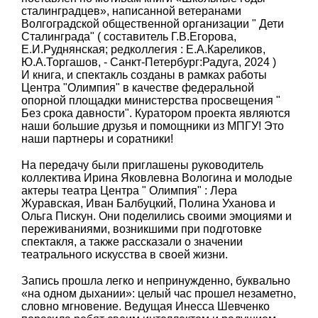
сталинградцев», написанной ветеранами
Волгоградской общественной организации " Дети
Сталинграда" ( составитель Г.В.Егорова,
Е.И.Руднянская; редколлегия : Е.А.Кареликов,
Ю.А.Торгашов, - Санкт-Петербург:Радуга, 2024 )
И книга, и спектакль созданы в рамках работы
Центра "Олимпия" в качестве федеральной
опорной площадки министерства просвещения "
Без срока давности". Куратором проекта являются
наши большие друзья и помощники из МПГУ! Это
наши партнеры и соратники!
На передачу были приглашены руководитель
коллектива Ирина Яковлевна Вологина и молодые
актеры театра Центра " Олимпия" : Лера
Журавская, Иван Балбуцкий, Полина Уханова и
Ольга Пискун. Они поделились своими эмоциями и
переживаниями, возникшими при подготовке
спектакля, а также рассказали о значении
театрального искусства в своей жизни.
Запись прошла легко и непринужденно, буквально
«на одном дыхании»: целый час прошел незаметно,
словно мгновение. Ведущая Инесса Шевченко