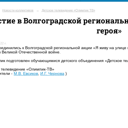
Новости коллективов
→
Детское телевидение «Олимпик ТВ»
стие в Волгоградской региональ
героя»
22 г.
единились к Волгоградской региональной акции «Я живу на улице
 Великой Отечественной войне.
ик подготовлен обучающимися детского объединения «Детское те
 телевидение «Олимпик-ТВ»
ители -
М.В. Евсиков
,
И.Г. Чернова
)