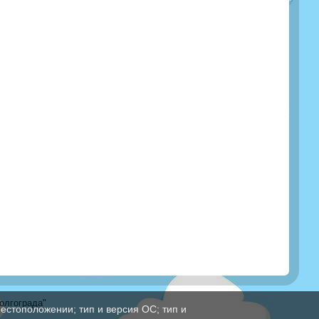
олгограда"
естоположении; тип и версия ОС; тип и