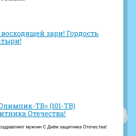
восходящей зари! Гордость
атыри!
Олимпик-ТВ» (101-ТВ)
тника Отечества!
поздравляют мужчин C Днём защитника Отечества!