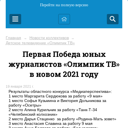
Перейти на полную версию
Главная
Новости коллективов
→
→
Детское телевидение «Олимпик ТВ»
Первая Победа юных
журналистов «Олимпик ТВ»
в новом 2021 году
19 января 2021 г.
Результаты областного конкурса «Медиаперспектива»:
1 место Маргарита Сердюкова за работу «9 мая»
1 место Софья Кузьмина и Виктория Дольникова за
работу «Осетры»
2 место Алина Курильчик за работу «Танк-Т-34
«Челябинский колхозник»
2 место Дарья Стаценко за работу «Родина-Мать зовет»
3 место Анастасия Славина за работу 9 мая