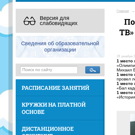
Главная
→
Версия для
По
слабовидящих
ТВ»
Сведения об образовательной
организации
28 декабря 2
1 место
«Олимпик
Михаил Б
1 место
провел л
1 место
РАСПИСАНИЕ ЗАНЯТИЙ
«Бал кад
1 место
«История
КРУЖКИ НА ПЛАТНОЙ
ОСНОВЕ
ДИСТАНЦИОННОЕ