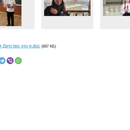
и Детство это я.doc
(687 КБ)