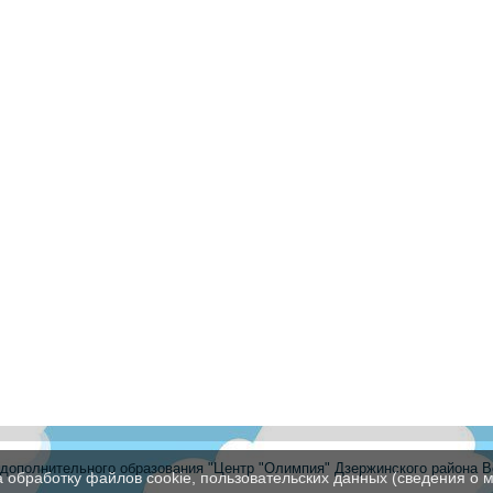
ополнительного образования "Центр "Олимпия" Дзержинского района В
а обработку файлов cookie, пользовательских данных (сведения о м