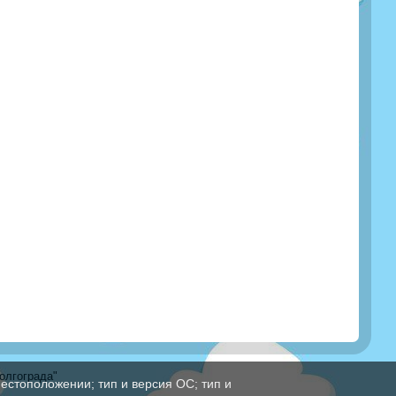
олгограда"
естоположении; тип и версия ОС; тип и