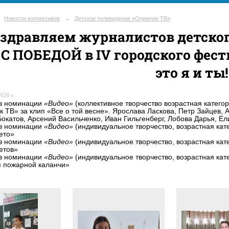
Новости коллективов
→
Детское телевидение «Олимпик ТВ»
здравляем журналистов детско
 С ПОБЕДОЙ в IV городского фест
это я и ты!
020 г.
в номинации
«Видео»
(коллективное творчество возрастная категор
 ТВ» за клип «Все о той весне». Ярослава Ласкова, Петр Зайцев, 
окатов, Арсений Васильченко, Иван Гильгенберг, Лобова Дарья, Ел
в номинации
«Видео»
(индивидуальное творчество, возрастная кате
ето»
в номинации
«Видео»
(индивидуальное творчество, возрастная кате
етов»
в номинации
«Видео»
(индивидуальное творчество, возрастная кате
 пожарной каланчи»