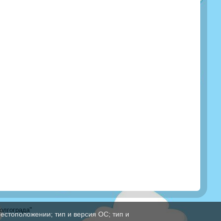
олгограда"
естоположении; тип и версия ОС; тип и