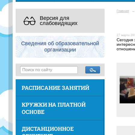
Главная
→
Версия для
слабовидящих
27 марта 201
Сегодня 
Сведения об образовательной
интересн
организации
отношени
РАСПИСАНИЕ ЗАНЯТИЙ
КРУЖКИ НА ПЛАТНОЙ
ОСНОВЕ
ДИСТАНЦИОННОЕ