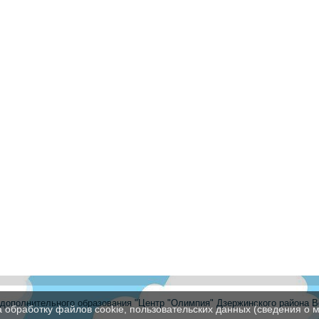
ополнительного образования "Центр "Олимпия" Дзержинского района В
а обработку файлов cookie, пользовательских данных (сведения о м