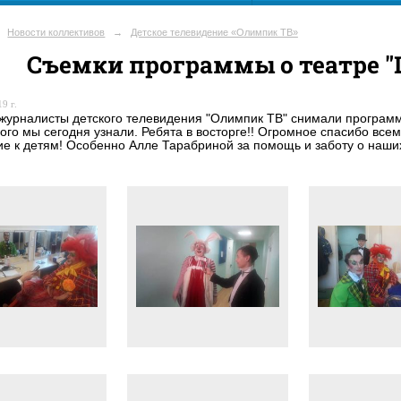
Новости коллективов
→
Детское телевидение «Олимпик ТВ»
Съемки программы о театре "
9 г.
журналисты детского телевидения "Олимпик ТВ" снимали программ
ого мы сегодня узнали. Ребята в восторге!! Огромное спасибо всем
е к детям! Особенно Алле Тарабриной за помощь и заботу о наш