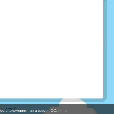
олгограда"
естоположении; тип и версия ОС; тип и