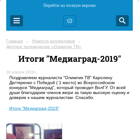
Перейти на полную версию
Главная
Новости коллективов
→
→
Детское телевидение «Олимпик ТВ»
Итоги "Медиаград-2019"
26 апреля 2019 г.
Поздравляем журналиста "Олимпик ТВ" Каролину
Дегтяренко с Победой ( 1 место) во Всероссийском
конкурсе "Медиаград", который проводит ВолГУ. От всей
души благодарим членов жюри за такую высокую оценку и
доверие к нашим журналистам. Спасибо.
Итоги "Медиаград-2019"