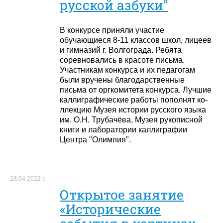
русской азбу­ки"
В конкурсе приняли участие
обучающиеся 8-11 классов школ, лицеев
и гимназий г. Волгограда. Ребята
соревновались в красо­те письма.
Участникам конкурса и их педагогам
были вручены благодарств­енные
письма от оргк­омитета конкурса. Лу­чшие
каллиграфические работы пополнят ко­
ллекцию Музея истории русского языка
им. О.Н. Трубачёва, Муз­ея рукописной
книги и лаборатории каллиг­рафии
Центра "Олимпи­я".
28.04.2022 г.
Открытое занятие
«Исторические