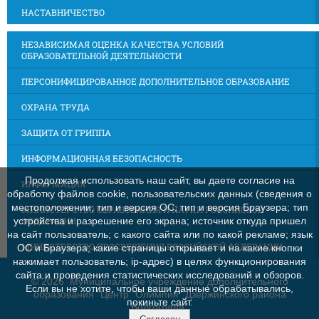
НАСТАВНИЧЕСТВО
НЕЗАВИСИМАЯ ОЦЕНКА КАЧЕСТВА УСЛОВИЙ
ОБРАЗОВАТЕЛЬНОЙ ДЕЯТЕЛЬНОСТИ
ПЕРСОНИФИЦИРОВАННОЕ ДОПОЛНИТЕЛЬНОЕ ОБРАЗОВАНИЕ
ОХРАНА ТРУДА
ЗАЩИТА ОТ ГРИППА
ИНФОРМАЦИОННАЯ БЕЗОПАСНОСТЬ
Продолжая использовать наш сайт, вы даете согласие на
ИНФОРМАЦИЯ
обработку файлов cookie, пользовательских данных (сведения о
местоположении; тип и версия ОС; тип и версия Браузера; тип
МИНИСТЕРСТВО ОБРАЗОВАНИЯ И НАУКИ РОССИЙСКОЙ
ФЕДЕРАЦИИ
устройства и разрешение его экрана; источник откуда пришел
на сайт пользователь; с какого сайта или по какой рекламе; язык
МИНИСТЕРСТВО ПРОСВЕЩЕНИЯ РОССИЙСКОЙ ФЕДЕРАЦИИ
ОС и Браузера; какие страницы открывает и на какие кнопки
нажимает пользователь; ip-адрес) в целях функционирования
сайта и проведения статистических исследований и обзоров.
©
2026 Муниципальное учреждение дополнительного
Если вы не хотите, чтобы ваши данные обрабатывались,
образования "Центр "Олимпия" Дзержинского района
покиньте сайт.
Волгограда"