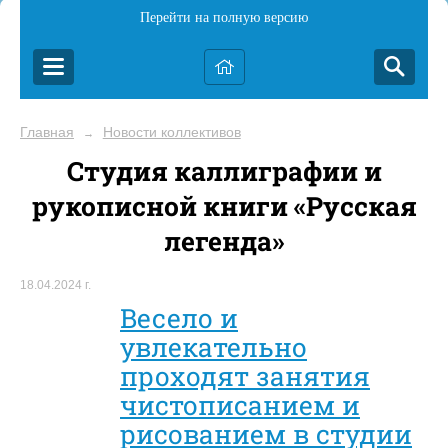
Перейти на полную версию
Главная
Новости коллективов
→
Студия каллиграфии и
рукописной книги «Русская
легенда»
18.04.2024 г.
Весело и
увлекательно
проходят занятия
чистописанием и
рисованием в студии