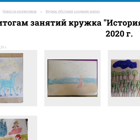
Новости коллективов
→
Кружок «История создания книги»
итогам занятий кружка "История
2020 г.
20 г.