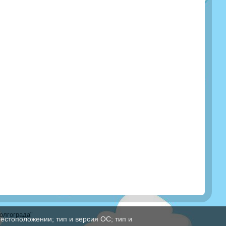
олгограда"
естоположении; тип и версия ОС; тип и