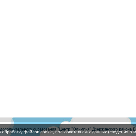
ополнительного образования "Центр "Олимпия" Дзержинского района В
а обработку файлов cookie, пользовательских данных (сведения о м