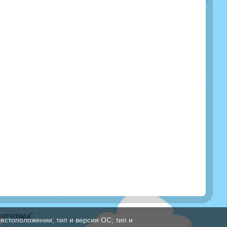
олгограда"
естоположении; тип и версия ОС; тип и