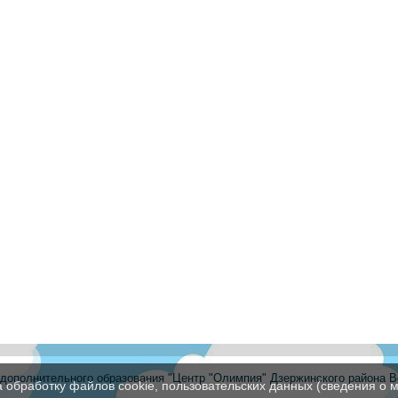
ополнительного образования "Центр "Олимпия" Дзержинского района В
а обработку файлов cookie, пользовательских данных (сведения о м