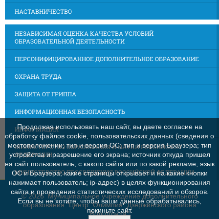
НАСТАВНИЧЕСТВО
НЕЗАВИСИМАЯ ОЦЕНКА КАЧЕСТВА УСЛОВИЙ
ОБРАЗОВАТЕЛЬНОЙ ДЕЯТЕЛЬНОСТИ
ПЕРСОНИФИЦИРОВАННОЕ ДОПОЛНИТЕЛЬНОЕ ОБРАЗОВАНИЕ
ОХРАНА ТРУДА
ЗАЩИТА ОТ ГРИППА
ИНФОРМАЦИОННАЯ БЕЗОПАСНОСТЬ
Продолжая использовать наш сайт, вы даете согласие на
ИНФОРМАЦИЯ
обработку файлов cookie, пользовательских данных (сведения о
местоположении; тип и версия ОС; тип и версия Браузера; тип
МИНИСТЕРСТВО ОБРАЗОВАНИЯ И НАУКИ РОССИЙСКОЙ
ФЕДЕРАЦИИ
устройства и разрешение его экрана; источник откуда пришел
на сайт пользователь; с какого сайта или по какой рекламе; язык
МИНИСТЕРСТВО ПРОСВЕЩЕНИЯ РОССИЙСКОЙ ФЕДЕРАЦИИ
ОС и Браузера; какие страницы открывает и на какие кнопки
нажимает пользователь; ip-адрес) в целях функционирования
сайта и проведения статистических исследований и обзоров.
©
2026 Муниципальное учреждение дополнительного
Если вы не хотите, чтобы ваши данные обрабатывались,
образования "Центр "Олимпия" Дзержинского района
покиньте сайт.
Волгограда"