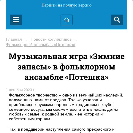
Перейти на полную версию
Главная
Новости коллективов
→
→
Фольклорный ансамбль «Потешка»
Музыкальная игра «Зимние
запасы» в фольклорном
ансамбле «Потешка»
1 декабря 2023 г.
Фольклорное творчество – одно из величайших наследий,
полученных нами от предков. Только узнавая и
приобщаясь к русским народным традициям в клубе
семейного досуга, мы сможем воспитать в наших детях
любовь к семье, к родной земле, к ее истории и
собственным корням.
Так, в преддверии наступления самого прекрасного и