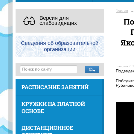
Главная
→
Версия для
По
слабовидящих
Яко
Сведения об образовательной
организации
6 апреля 202
Подведен
Победите
Рубаново
РАСПИСАНИЕ ЗАНЯТИЙ
КРУЖКИ НА ПЛАТНОЙ
ОСНОВЕ
ДИСТАНЦИОННОЕ