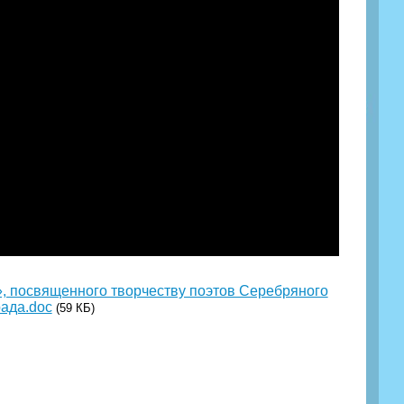
в», посвященного творчеству поэтов Серебряного
ада.doc
(59 КБ)