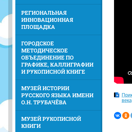
РЕГИОНАЛЬНАЯ
ИННОВАЦИОННАЯ
ПЛОЩАДКА
ГОРОДСКОЕ
МЕТОДИЧЕСКОЕ
ОБЪЕДИНЕНИЕ ПО
ГРАФИКЕ, КАЛЛИГРАФИИ
И РУКОПИСНОЙ КНИГЕ
МУЗЕЙ ИСТОРИИ
РУССКОГО ЯЗЫКА ИМЕНИ
Прик
века
О.Н. ТРУБАЧЁВА
МУЗЕЙ РУКОПИСНОЙ
КНИГИ