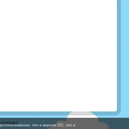
олгограда"
естоположении; тип и версия ОС; тип и