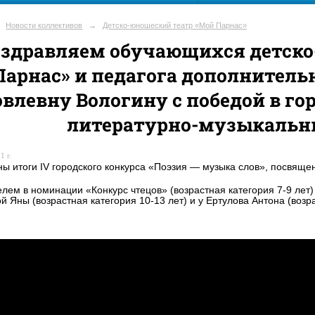
Новости коллективов
→
Детско-юношеский театр «Мой Парнас»
здравляем обучающихся детско
Парнас» и педагога дополнитель
влевну Вологину с победой в го
литературно-музыкальн
1 г.
ы итоги IV городского конкурса «Поэзия — музыка слов», посвяще
лем в номинации «Конкурс чтецов» (возрастная категория 7-9 лет)
й Яны (возрастная категория 10-13 лет) и у Ертулова Антона (возра