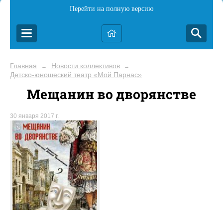
Перейти на полную версию
Главная
Новости коллективов
→
→
Детско-юношеский театр «Мой Парнас»
Мещанин во дворянстве
30 января 2017 г.