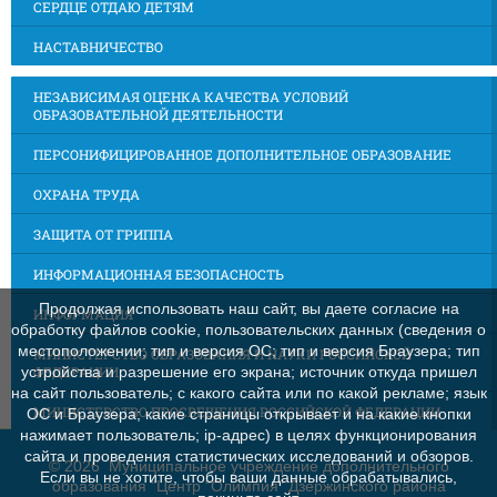
СЕРДЦЕ ОТДАЮ ДЕТЯМ
НАСТАВНИЧЕСТВО
НЕЗАВИСИМАЯ ОЦЕНКА КАЧЕСТВА УСЛОВИЙ
ОБРАЗОВАТЕЛЬНОЙ ДЕЯТЕЛЬНОСТИ
ПЕРСОНИФИЦИРОВАННОЕ ДОПОЛНИТЕЛЬНОЕ ОБРАЗОВАНИЕ
ОХРАНА ТРУДА
ЗАЩИТА ОТ ГРИППА
ИНФОРМАЦИОННАЯ БЕЗОПАСНОСТЬ
Продолжая использовать наш сайт, вы даете согласие на
ИНФОРМАЦИЯ
обработку файлов cookie, пользовательских данных (сведения о
местоположении; тип и версия ОС; тип и версия Браузера; тип
МИНИСТЕРСТВО ОБРАЗОВАНИЯ И НАУКИ РОССИЙСКОЙ
ФЕДЕРАЦИИ
устройства и разрешение его экрана; источник откуда пришел
на сайт пользователь; с какого сайта или по какой рекламе; язык
МИНИСТЕРСТВО ПРОСВЕЩЕНИЯ РОССИЙСКОЙ ФЕДЕРАЦИИ
ОС и Браузера; какие страницы открывает и на какие кнопки
нажимает пользователь; ip-адрес) в целях функционирования
сайта и проведения статистических исследований и обзоров.
©
2026 Муниципальное учреждение дополнительного
Если вы не хотите, чтобы ваши данные обрабатывались,
образования "Центр "Олимпия" Дзержинского района