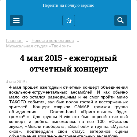
Перейти на полную версию
Главная
Новости коллективов
→
→
Музыкальная студия «Твой хит»
4 мая 2015 - ежегодный
отчетный концерт
4 мая 2015 г.
4 мая
прошел ежегодный отчетный концерт объединения
вокально-инструментальных ансамблей. И как обычно
мало кто остался равнодушным и не смог пройти мимо
ТАКОГО события, зал был полон гостей и восторженных
зрителей. Концерт открыли САМАЯ громкая группа
объединения — Drumm-band «Приготовьтесь будет
громко!!!». Для группы R-win это был первый отчетный
концерт, и ребята выложились на все 100. «Осколок
звука», «Мысли наоборот», «Soul out» и группа «Музыка
снов», подтвердили свой статус ветеранов сцены
объединения вокально-инструментальных ансамблей.