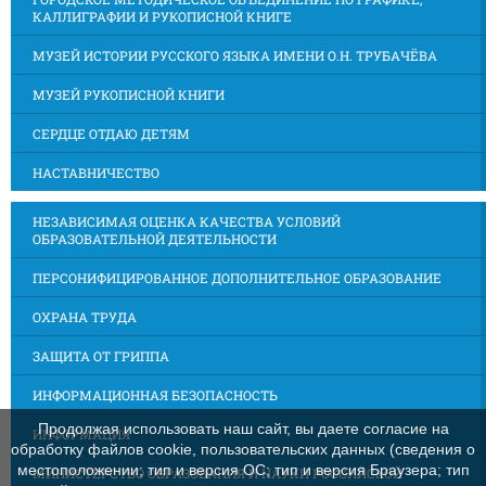
КАЛЛИГРАФИИ И РУКОПИСНОЙ КНИГЕ
МУЗЕЙ ИСТОРИИ РУССКОГО ЯЗЫКА ИМЕНИ О.Н. ТРУБАЧЁВА
МУЗЕЙ РУКОПИСНОЙ КНИГИ
СЕРДЦЕ ОТДАЮ ДЕТЯМ
НАСТАВНИЧЕСТВО
НЕЗАВИСИМАЯ ОЦЕНКА КАЧЕСТВА УСЛОВИЙ
ОБРАЗОВАТЕЛЬНОЙ ДЕЯТЕЛЬНОСТИ
ПЕРСОНИФИЦИРОВАННОЕ ДОПОЛНИТЕЛЬНОЕ ОБРАЗОВАНИЕ
ОХРАНА ТРУДА
ЗАЩИТА ОТ ГРИППА
ИНФОРМАЦИОННАЯ БЕЗОПАСНОСТЬ
Продолжая использовать наш сайт, вы даете согласие на
ИНФОРМАЦИЯ
обработку файлов cookie, пользовательских данных (сведения о
местоположении; тип и версия ОС; тип и версия Браузера; тип
МИНИСТЕРСТВО ОБРАЗОВАНИЯ И НАУКИ РОССИЙСКОЙ