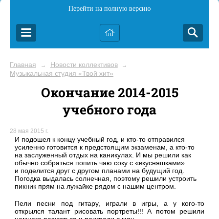
Перейти на полную версию
Главная
Новости коллективов
→
→
Музыкальная студия «Твой хит»
Окончание 2014-2015
учебного года
28 мая 2015 г.
И подошел к концу учебный год, и кто-то отправился
усиленно готовится к предстоящим экзаменам, а кто-то
на заслуженный отдых на каникулах. И мы решили как
обычно собраться попить чаю соку с «вкусняшками»
и поделится друг с другом планами на будущий год.
Погодка выдалась солнечная, поэтому решили устроить
пикник прям на лужайке рядом с нашим центром.
Пели песни под гитару, играли в игры, а у кого-то
открылся талант рисовать портреты!!! А потом решили