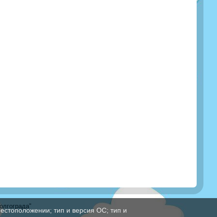
олгограда"
естоположении; тип и версия ОС; тип и