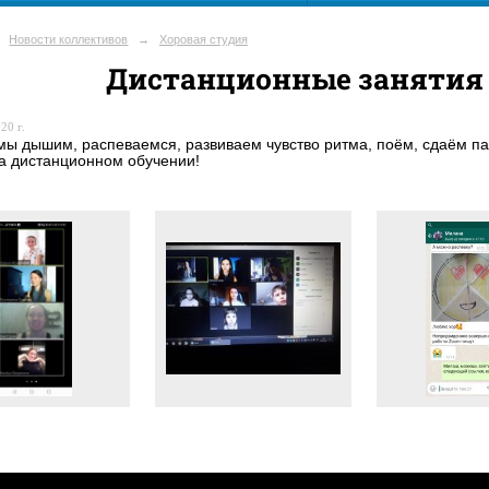
Новости коллективов
→
Хоровая студия
Дистанционные занятия 
20 г.
мы дышим, распеваемся, развиваем чувство ритма, поём, сдаём па
на дистанционном обучении!