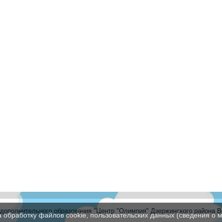
ополнительного образования "Центр "Олимпия" Дзержинского района В
а обработку файлов cookie, пользовательских данных (сведения о м