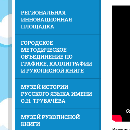
РЕГИОНАЛЬНАЯ
ИННОВАЦИОННАЯ
ПЛОЩАДКА
ГОРОДСКОЕ
МЕТОДИЧЕСКОЕ
ОБЪЕДИНЕНИЕ ПО
ГРАФИКЕ, КАЛЛИГРАФИИ
И РУКОПИСНОЙ КНИГЕ
МУЗЕЙ ИСТОРИИ
РУССКОГО ЯЗЫКА ИМЕНИ
О.Н. ТРУБАЧЁВА
МУЗЕЙ РУКОПИСНОЙ
КНИГИ
Развитие