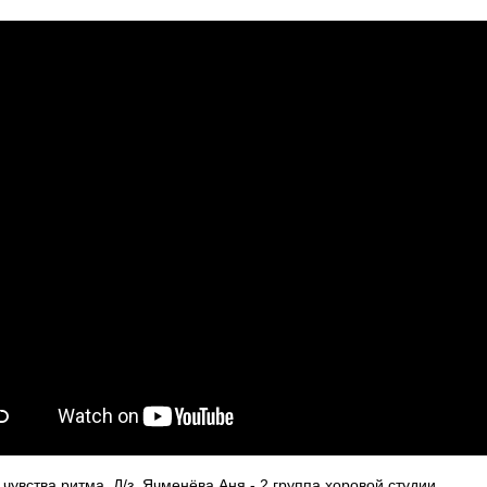
 чувства ритма. Д/з. Ячменёва Аня - 2 группа хоровой студии