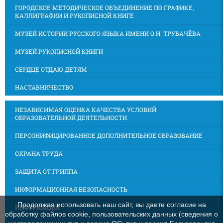
ГОРОДСКОЕ МЕТОДИЧЕСКОЕ ОБЪЕДИНЕНИЕ ПО ГРАФИКЕ,
КАЛЛИГРАФИИ И РУКОПИСНОЙ КНИГЕ
МУЗЕЙ ИСТОРИИ РУССКОГО ЯЗЫКА ИМЕНИ О.Н. ТРУБАЧЁВА
МУЗЕЙ РУКОПИСНОЙ КНИГИ
СЕРДЦЕ ОТДАЮ ДЕТЯМ
НАСТАВНИЧЕСТВО
НЕЗАВИСИМАЯ ОЦЕНКА КАЧЕСТВА УСЛОВИЙ
ОБРАЗОВАТЕЛЬНОЙ ДЕЯТЕЛЬНОСТИ
ПЕРСОНИФИЦИРОВАННОЕ ДОПОЛНИТЕЛЬНОЕ ОБРАЗОВАНИЕ
ОХРАНА ТРУДА
ЗАЩИТА ОТ ГРИППА
ИНФОРМАЦИОННАЯ БЕЗОПАСНОСТЬ
Продолжая использовать наш сайт, вы даете согласие на
ИНФОРМАЦИЯ
обработку файлов cookie, пользовательских данных (сведения о