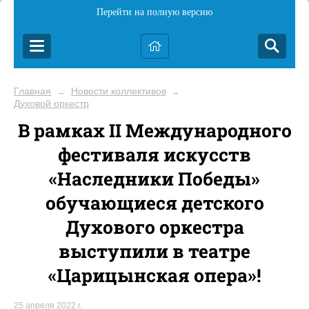
Перейти на полную версию
Главная
Новости коллективов
→
→
Духовой оркестр
В рамках II Международного
фестиваля искусств
«Наследники Победы»
обучающиеся детского
Духового оркестра
выступили в театре
«Царицынская опера»!
25 апреля 2022 г.