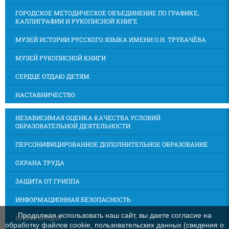
ГОРОДСКОЕ МЕТОДИЧЕСКОЕ ОБЪЕДИНЕНИЕ ПО ГРАФИКЕ,
КАЛЛИГРАФИИ И РУКОПИСНОЙ КНИГЕ
МУЗЕЙ ИСТОРИИ РУССКОГО ЯЗЫКА ИМЕНИ О.Н. ТРУБАЧЁВА
МУЗЕЙ РУКОПИСНОЙ КНИГИ
СЕРДЦЕ ОТДАЮ ДЕТЯМ
НАСТАВНИЧЕСТВО
НЕЗАВИСИМАЯ ОЦЕНКА КАЧЕСТВА УСЛОВИЙ
ОБРАЗОВАТЕЛЬНОЙ ДЕЯТЕЛЬНОСТИ
ПЕРСОНИФИЦИРОВАННОЕ ДОПОЛНИТЕЛЬНОЕ ОБРАЗОВАНИЕ
ОХРАНА ТРУДА
ЗАЩИТА ОТ ГРИППА
ИНФОРМАЦИОННАЯ БЕЗОПАСНОСТЬ
Продолжая использовать наш сайт, вы даете согласие на
ИНФОРМАЦИЯ
обработку файлов cookie, пользовательских данных (сведения о