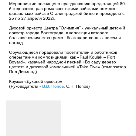
Мероприятие посвящено празднованию предстоящей 80-
й годовщине разгрома советскими войсками немецко-
фашистских войск в Сталинградской битве и проходило с
25 по 27 апреля 2022г.
Духовой оркестр Центра "Олимпия" - уникальный детский
оркестр города Волгограда, в коллекции которого
большое количество грамот, благодарственных писем и
наград.
Обучающиеся порадовали посетителей и работников
оперы такими композициями, как «Paul Koulak – Fort
Boyard», казачьей народной песней «Во саду дерево
цветет» и джазовой композицией «Take Five» (композитор
Пол Дезмонд).
Кружок «Духовой оркестр»
(Руководители -
В.В. Попов
, С.Н. Попов)