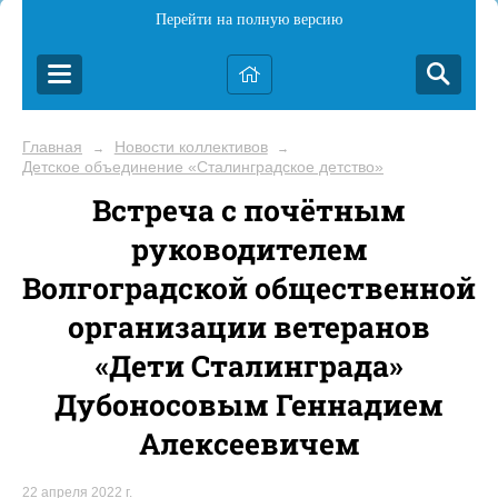
Перейти на полную версию
Главная
Новости коллективов
→
→
Детское объединение «Сталинградское детство»
Встреча с почётным
руководителем
Волгоградской общественной
организации ветеранов
«Дети Сталинграда»
Дубоносовым Геннадием
Алексеевичем
22 апреля 2022 г.