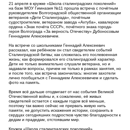
21 апреля в кружке «Школа сталинградских поколений»
на базе МОУ Гимназия №11 прошла встреча с почётным
руководителем Волгоградской общественной организации
ветеранов «Дети Сталинграда», почётным
судостроителем, ветераном завода «Ахтуба», кавалером
ордена «Знак почёта СССР», почётного знака города-
героя Волгограда «За верность Отечеству» Дубоносовым
Геннадием Алексеевичем.
На встрече со школьниками Геннадий Алексеевич
рассказал, как ребёнком он стал свидетелем событий
Сталинградской битвы; как сложилась его послевоенная
жизнь; как формировался его сталинградский характер.
Дети не только внимательно слушали ветерана, но и
задавали вопросы, причем не только в рамках занятия, но
и после того, как встреча закончилась: многие захотели
лично пообщаться с Геннадием Алексеевичем и сделать
фото на память.
Время всё дальше отодвигает от нас события Великой
Отечественной войны и, к сожалению, её живых
свидетелей остается с каждым годом всё меньше,
поэтому так важно сейчас не прервать живую нить
памяти, не допустить искажения истории, сохранить в
сердцах сегодняшних подростков чувство благодарности к
дедам и прадедам, отстоявшим мир.
Кружок «Школа сталинградских поколений»