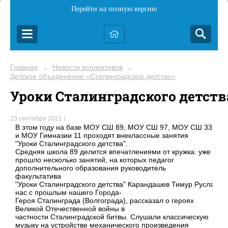
Перейти на полную версию
Главная
Новости коллективов
→
→
Детское объединение «Сталинградское детство»
Уроки Сталинградского детств
23 сентября 2021 г.
В этом году на базе МОУ СШ 89, МОУ СШ 97, МОУ СШ 33
и МОУ Гимназии 11 проходят внеклассные занятия
"Уроки Сталинградского детства".
Средняя школа 89 делится впечатлениями от кружка: уже
прошло несколько занятий, на которых педагог
дополнительного образования руководитель
факультатива
"Уроки Сталинградского детства" Карандашев Тимур Русланов
нас с прошлым нашего Города-
Героя Сталинграда (Волгограда), рассказал о героях
Великой Отечественной войны в
частности Сталинградской битвы. Слушали классическую
музыку на устройстве механического произведения